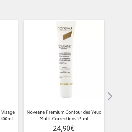
PRIX
PROM
 Visage
Noveane Premium Contour des Yeux
Bergasol 
 400ml
Multi-Corrections 15 ml
24
,
90
€