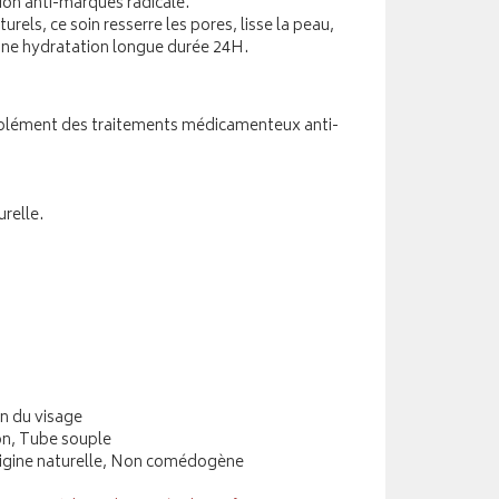
tion anti-marques radicale.
urels, ce soin resserre les pores, lisse la peau,
 une hydratation longue durée 24H.
omplément des traitements médicamenteux anti-
relle.
n du visage
on, Tube souple
rigine naturelle, Non comédogène