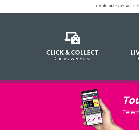
> Voir toutes les actuali
CLICK & COLLECT
LI
Cliquez & Retirez
D
Tou
Téléch