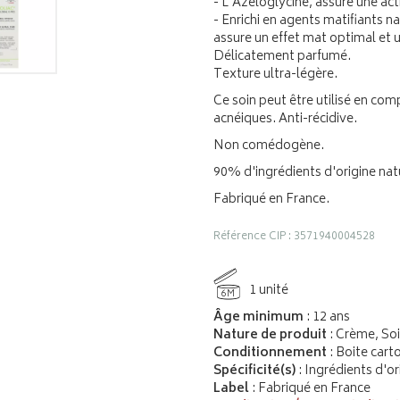
- L'Azéloglycine, assure une ac
- Enrichi en agents matifiants nat
assure un effet mat optimal et
Délicatement parfumé.
Texture ultra-légère.
Ce soin peut être utilisé en c
acnéiques. Anti-récidive.
Non comédogène.
90% d'ingrédients d'origine natu
Fabriqué en France.
Référence CIP : 3571940004528
1 unité
6M
Âge minimum
: 12 ans
Nature de produit
: Crème, Soi
Conditionnement
: Boite cart
Spécificité(s)
: Ingrédients d'o
Label
: Fabriqué en France