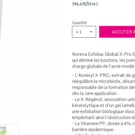
396
,
67
€
/
litre
l.
Quantité
× 1
AJOUTER 
Noreva Exfoliac Global X-Pro So
qui élimine les boutons, les poin
charge globale de l'acné modéré
- L'Acnésyl X-PRO, extrait de g
rééquilibre le microbiote, désact
responsable de la formation d
dès la 1ère application.
- Le X-Régénol, association uni
kératolytique et d'un gel lamell
une exfoliation biologique douc
empêchant ainsi l'obstruction de
- La Vitamine PP, dosée à 4%, r
barrière épidermique.