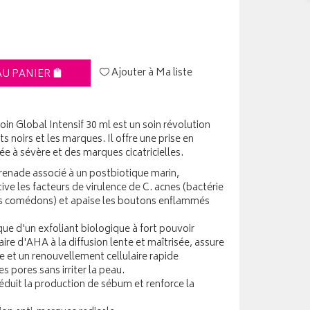
Ajouter à Ma liste
AU PANIER
in Global Intensif 30 ml est un soin révolution
ts noirs et les marques. Il offre une prise en
e à sévère et des marques cicatricielles.
renade associé à un postbiotique marin,
ive les facteurs de virulence de C. acnes (bactérie
es comédons) et apaise les boutons enflammés
que d'un exfoliant biologique à fort pouvoir
aire d'AHA à la diffusion lente et maîtrisée, assure
e et un renouvellement cellulaire rapide
s pores sans irriter la peau.
éduit la production de sébum et renforce la