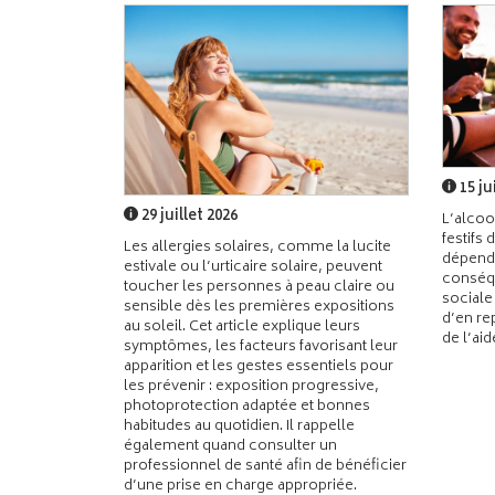
15 ju
29 juillet 2026
L’alcoo
festifs 
Les allergies solaires, comme la lucite
dépend
estivale ou l’urticaire solaire, peuvent
conséqu
toucher les personnes à peau claire ou
sociale
sensible dès les premières expositions
d’en re
au soleil. Cet article explique leurs
de l’ai
symptômes, les facteurs favorisant leur
apparition et les gestes essentiels pour
les prévenir : exposition progressive,
photoprotection adaptée et bonnes
habitudes au quotidien. Il rappelle
également quand consulter un
professionnel de santé afin de bénéficier
d’une prise en charge appropriée.