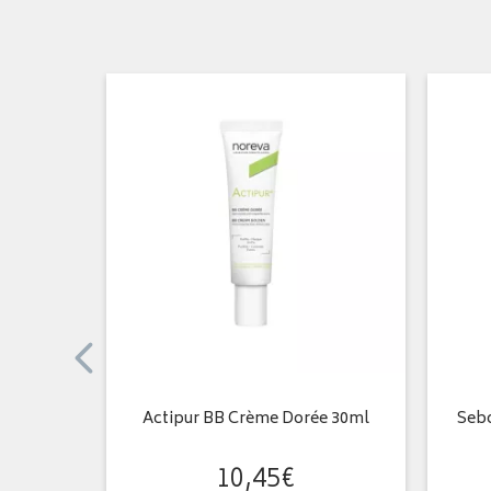
uotidien
Actipur BB Crème Dorée 30ml
Sebo
10
,
45
€