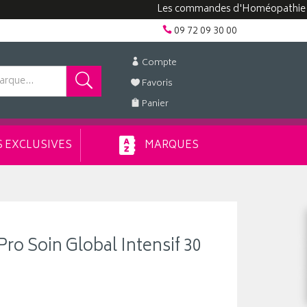
Les commandes d'Homéopathie peuvent 
09 72 09 30 00
Compte
Favoris
Panier
 EXCLUSIVES
MARQUES
Pro Soin Global Intensif 30