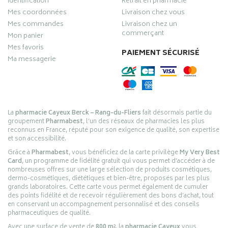
Identification
Retrait en pharmacie
Mes coordonnées
Livraison chez vous
Mes commandes
Livraison chez un
commerçant
Mon panier
Mes favoris
PAIEMENT SÉCURISÉ
Ma messagerie
La
pharmacie Cayeux Berck – Rang-du-Fliers
fait désormais partie du
groupement
Pharmabest
, l’un des réseaux de pharmacies les plus
reconnus en France, réputé pour son exigence de qualité, son expertise
et son accessibilité.
Grâce à
Pharmabest
, vous bénéficiez de la carte privilège
My Very Best
Card
, un programme de fidélité gratuit qui vous permet d’accéder à de
nombreuses offres sur une large sélection de produits cosmétiques,
dermo-cosmétiques, diététiques et bien-être, proposés par les plus
grands laboratoires. Cette carte vous permet également de cumuler
des points fidélité et de recevoir régulièrement des bons d’achat, tout
en conservant un accompagnement personnalisé et des conseils
pharmaceutiques de qualité.
Avec une surface de vente de
800 m²
, la
pharmacie Cayeux
vous