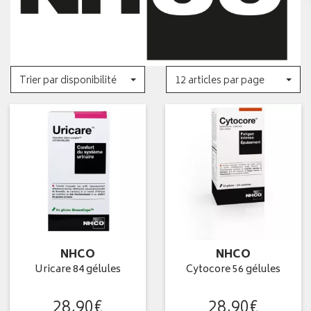
Trier par disponibilité
12 articles par page
NHCO
NHCO
Uricare 84 gélules
Cytocore 56 gélules
28
,
90
€
28
,
90
€