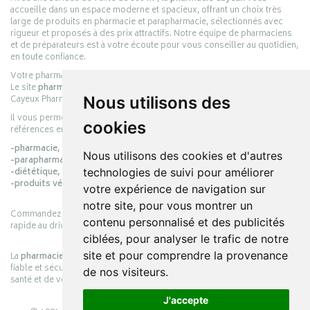
accueille dans un espace moderne et spacieux, offrant un choix très
large de produits en pharmacie et parapharmacie, sélectionnés avec
rigueur et proposés à des prix attractifs. Notre équipe de pharmaciens
et de préparateurs est à votre écoute pour vous conseiller au quotidien,
en toute confiance.
Votre pharmacie en ligne :
pharmacie-cayeux.fr
Le site
pharmacie-cayeux.fr
est le prolongement digital de la pharmacie
Nous utilisons des
Cayeux Pharmabest Berck-sur-Mer – Rang-du-Fliers.
Il vous permet de réaliser vos achats en ligne parmi des milliers de
cookies
références en :
-pharmacie,
Nous utilisons des cookies et d'autres
-parapharmacie,
technologies de suivi pour améliorer
-diététique,
-produits vétérinaires.
votre expérience de navigation sur
notre site, pour vous montrer un
Commandez simplement vos produits en ligne et choisissez le retrait
contenu personnalisé et des publicités
rapide au drive ou la livraison à domicile, en toute simplicité.
ciblées, pour analyser le trafic de notre
site et pour comprendre la provenance
La
pharmacie Cayeux
s’engage à vous offrir une expérience pratique,
fiable et sécurisée, en officine comme en ligne, au service de votre
de nos visiteurs.
santé et de votre bien-être.
J'accepte