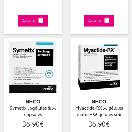
Ajouter
Ajouter
NHCO
NHCO
Symetix 56gélules & 56
Myactide-RX 56 gélules
capsules
matin + 56 gélules soir
36
,
90
€
36
,
90
€