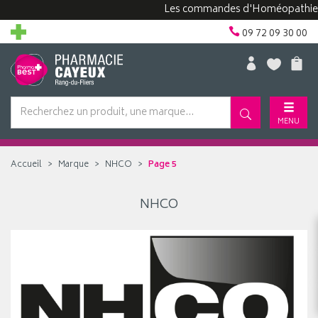
Les commandes d'Homéopathie peuv
09 72 09 30 00
MENU
Accueil
Marque
NHCO
Page 5
NHCO