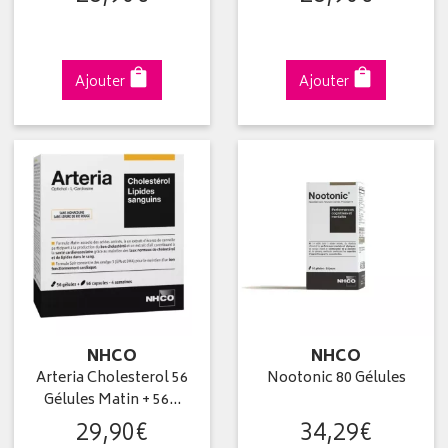
Ajouter
Ajouter
NHCO
NHCO
Arteria Cholesterol 56
Nootonic 80 Gélules
Gélules Matin + 56…
29
,
90
€
34
,
29
€