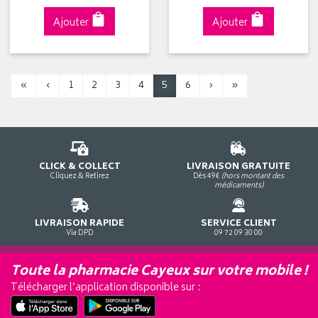
Ajouter
Ajouter
«
‹
1
2
3
4
5
6
›
»
CLICK & COLLECT
LIVRAISON GRATUITE
Cliquez & Retirez
Dès 49€
(hors montant des
médicaments)
LIVRAISON RAPIDE
SERVICE CLIENT
Via DPD
09 72 09 30 00
Toute la pharmacie Cayeux sur votre mobile !
Télécharger l’application disponible sur :