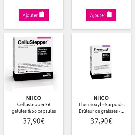
Ajouter
Ajouter
NHCO
NHCO
Cellustepper 56
Thermoxyl - Surpoids,
gélules & 56 capsules
Brûleur de graisses -…
37
,
90
€
37
,
90
€