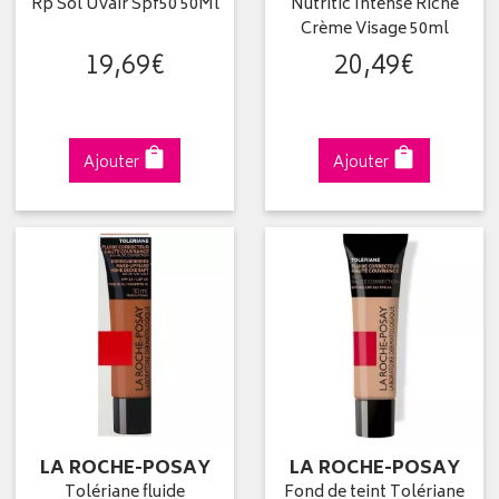
Rp Sol Uvair Spf50 50Ml
Nutritic Intense Riche
Crème Visage 50ml
19
,
69
€
20
,
49
€
Ajouter
Ajouter
LA ROCHE-POSAY
LA ROCHE-POSAY
Tolériane fluide
Fond de teint Tolériane