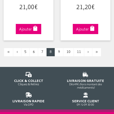
21
,
00
€
21
,
20
€
Ajouter
Ajouter
«
‹
5
6
7
8
9
10
11
›
»
CLICK & COLLECT
LIVRAISON GRATUITE
Cliquez & Retirez
Dès 49€
(hors montant des
médicaments)
LIVRAISON RAPIDE
SERVICE CLIENT
Via DPD
09 72 09 30 00