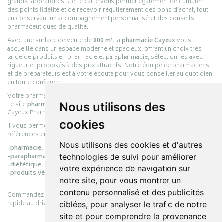
grands laboratoires. Cette carte vous permet également de cumuler
des points fidélité et de recevoir régulièrement des bons d’achat, tout
en conservant un accompagnement personnalisé et des conseils
pharmaceutiques de qualité.
Avec une surface de vente de
800 m²
, la
pharmacie Cayeux
vous
accueille dans un espace moderne et spacieux, offrant un choix très
large de produits en pharmacie et parapharmacie, sélectionnés avec
rigueur et proposés à des prix attractifs. Notre équipe de pharmaciens
et de préparateurs est à votre écoute pour vous conseiller au quotidien,
en toute confiance.
Votre pharmacie en ligne :
pharmacie-cayeux.fr
Nous utilisons des
Le site
pharmacie-cayeux.fr
est le prolongement digital de la pharmacie
Cayeux Pharmabest Berck-sur-Mer – Rang-du-Fliers.
cookies
Il vous permet de réaliser vos achats en ligne parmi des milliers de
références en :
Nous utilisons des cookies et d'autres
-pharmacie,
technologies de suivi pour améliorer
-parapharmacie,
-diététique,
votre expérience de navigation sur
-produits vétérinaires.
notre site, pour vous montrer un
contenu personnalisé et des publicités
Commandez simplement vos produits en ligne et choisissez le retrait
rapide au drive ou la livraison à domicile, en toute simplicité.
ciblées, pour analyser le trafic de notre
site et pour comprendre la provenance