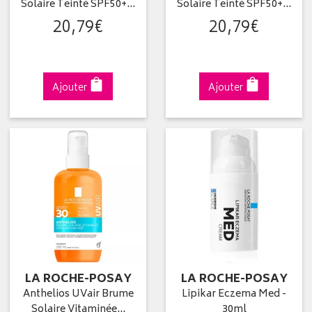
Solaire Teinté SPF50+…
Solaire Teinté SPF50+…
20
,
79
€
20
,
79
€
Ajouter
Ajouter
LA ROCHE-POSAY
LA ROCHE-POSAY
Anthelios UVair Brume
Lipikar Eczema Med -
Solaire Vitaminée…
30ml