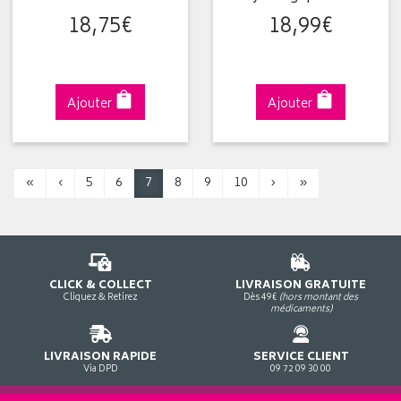
18
,
75
€
18
,
99
€
Ajouter
Ajouter
«
‹
5
6
7
8
9
10
›
»
CLICK & COLLECT
LIVRAISON GRATUITE
Cliquez & Retirez
Dès 49€
(hors montant des
médicaments)
LIVRAISON RAPIDE
SERVICE CLIENT
Via DPD
09 72 09 30 00