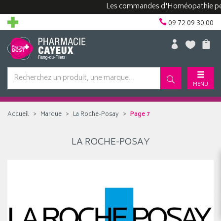
Les commandes d'Homéopathie peuven
09 72 09 30 00
MENU
Accueil
Marque
La Roche-Posay
Page 7
LA ROCHE-POSAY