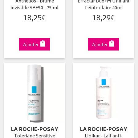
Anthelios - Brume
Effaclar Duo+M Unifiant
invisible SPF50 - 75 ml
Teinte claire 40ml
18
,
25
€
18
,
29
€
Ajouter
Ajouter
LA ROCHE-POSAY
LA ROCHE-POSAY
Toleriane Sensitive
Lipikar - Lait anti-