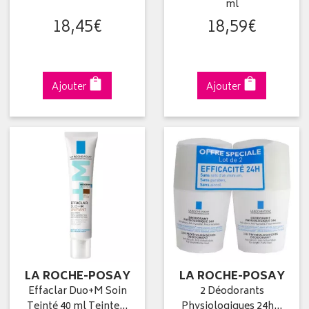
ml
18
,
45
€
18
,
59
€
Ajouter
Ajouter
LA ROCHE-POSAY
LA ROCHE-POSAY
Effaclar Duo+M Soin
2 Déodorants
Teinté 40 ml Teinte…
Physiologiques 24h…