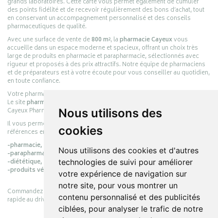
grands laboratoires. Cette carte vous permet également de cumuler
des points fidélité et de recevoir régulièrement des bons d’achat, tout
en conservant un accompagnement personnalisé et des conseils
pharmaceutiques de qualité.
Avec une surface de vente de
800 m²
, la
pharmacie Cayeux
vous
accueille dans un espace moderne et spacieux, offrant un choix très
large de produits en pharmacie et parapharmacie, sélectionnés avec
rigueur et proposés à des prix attractifs. Notre équipe de pharmaciens
et de préparateurs est à votre écoute pour vous conseiller au quotidien,
en toute confiance.
Votre pharmacie en ligne :
pharmacie-cayeux.fr
Le site
pharmacie-cayeux.fr
est le prolongement digital de la pharmacie
Nous utilisons des
Cayeux Pharmabest Berck-sur-Mer – Rang-du-Fliers.
Il vous permet de réaliser vos achats en ligne parmi des milliers de
cookies
références en :
-pharmacie,
Nous utilisons des cookies et d'autres
-parapharmacie,
technologies de suivi pour améliorer
-diététique,
-produits vétérinaires.
votre expérience de navigation sur
notre site, pour vous montrer un
Commandez simplement vos produits en ligne et choisissez le retrait
contenu personnalisé et des publicités
rapide au drive ou la livraison à domicile, en toute simplicité.
ciblées, pour analyser le trafic de notre