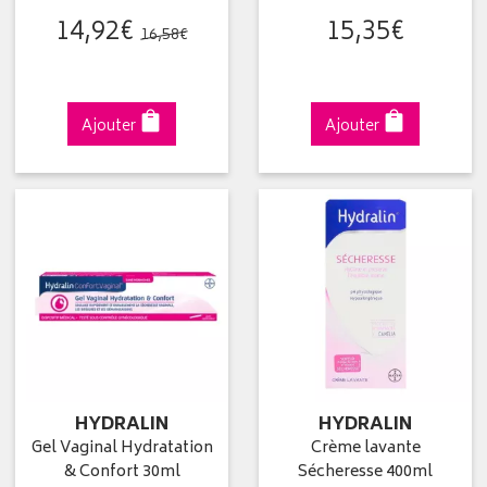
14
,
92
€
15
,
35
€
16
,
58
€
Ajouter
Ajouter
HYDRALIN
HYDRALIN
Gel Vaginal Hydratation
Crème lavante
& Confort 30ml
Sécheresse 400ml