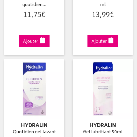
quotidien…
ml
11
,
75
€
13
,
99
€
Ajouter
Ajouter
HYDRALIN
HYDRALIN
Quotidien gel lavant
Gel lubrifiant 50ml