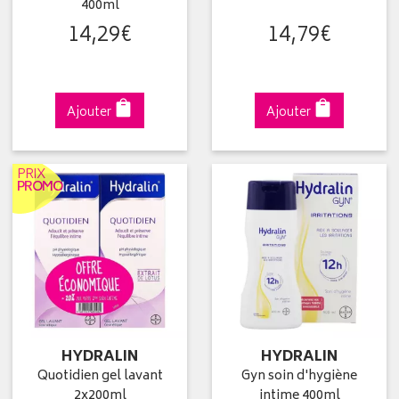
400ml
14
,
29
€
14
,
79
€
Ajouter
Ajouter
PRIX
PROMO
HYDRALIN
HYDRALIN
Quotidien gel lavant
Gyn soin d'hygiène
2x200ml
intime 400ml