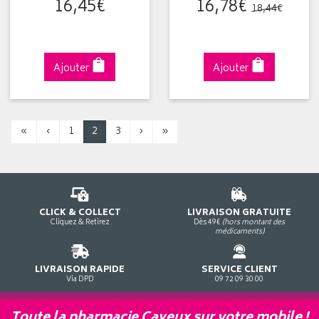
16
,
45
€
16
,
78
€
18
,
44
€
Ajouter
Ajouter
«
‹
1
2
3
›
»
CLICK & COLLECT
LIVRAISON GRATUITE
Cliquez & Retirez
Dès 49€
(hors montant des
médicaments)
LIVRAISON RAPIDE
SERVICE CLIENT
Via DPD
09 72 09 30 00
Toute la pharmacie Cayeux sur votre mobile !