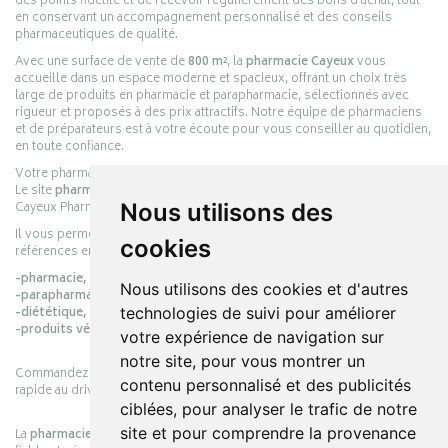
des points fidélité et de recevoir régulièrement des bons d’achat, tout
en conservant un accompagnement personnalisé et des conseils
pharmaceutiques de qualité.
Avec une surface de vente de
800 m²
, la
pharmacie Cayeux
vous
accueille dans un espace moderne et spacieux, offrant un choix très
large de produits en pharmacie et parapharmacie, sélectionnés avec
rigueur et proposés à des prix attractifs. Notre équipe de pharmaciens
et de préparateurs est à votre écoute pour vous conseiller au quotidien,
en toute confiance.
Votre pharmacie en ligne :
pharmacie-cayeux.fr
Le site
pharmacie-cayeux.fr
est le prolongement digital de la pharmacie
Nous utilisons des
Cayeux Pharmabest Berck-sur-Mer – Rang-du-Fliers.
Il vous permet de réaliser vos achats en ligne parmi des milliers de
cookies
références en :
-pharmacie,
Nous utilisons des cookies et d'autres
-parapharmacie,
technologies de suivi pour améliorer
-diététique,
-produits vétérinaires.
votre expérience de navigation sur
notre site, pour vous montrer un
Commandez simplement vos produits en ligne et choisissez le retrait
contenu personnalisé et des publicités
rapide au drive ou la livraison à domicile, en toute simplicité.
ciblées, pour analyser le trafic de notre
site et pour comprendre la provenance
La
pharmacie Cayeux
s’engage à vous offrir une expérience pratique,