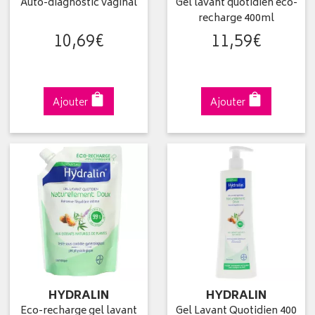
Auto-diagnostic vaginal
Gel lavant quotidien éco-
recharge 400ml
10
,
69
€
11
,
59
€
Ajouter
Ajouter
HYDRALIN
HYDRALIN
Eco-recharge gel lavant
Gel Lavant Quotidien 400