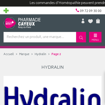
Les commandes d'Homéopathie peuvent prendre pl
09 72 09 30 00
MENU
Accueil
Marque
Hydralin
Page 2
HYDRALIN