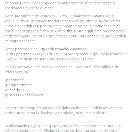
en conservant un accompagnement personnalisé et des conseils
pharmaceutiques de qualité.
Avec une surface de vente de
800 m²
, la
pharmacie Cayeux
vous
accueille dans un espace moderne et spacieux, offrant un choix très
large de produits en pharmacie et parapharmacie, sélectionnés avec
rigueur et proposés à des prix attractifs. Notre équipe de pharmaciens
et de préparateurs est à votre écoute pour vous conseiller au quotidien,
en toute confiance.
Votre pharmacie en ligne :
pharmacie-cayeux.fr
Le site
pharmacie-cayeux.fr
est le prolongement digital de la pharmacie
Cayeux Pharmabest Berck-sur-Mer – Rang-du-Fliers.
Il vous permet de réaliser vos achats en ligne parmi des milliers de
références en :
-pharmacie,
-parapharmacie,
-diététique,
-produits vétérinaires.
Commandez simplement vos produits en ligne et choisissez le retrait
rapide au drive ou la livraison à domicile, en toute simplicité.
La
pharmacie Cayeux
s’engage à vous offrir une expérience pratique,
fiable et sécurisée, en officine comme en ligne, au service de votre