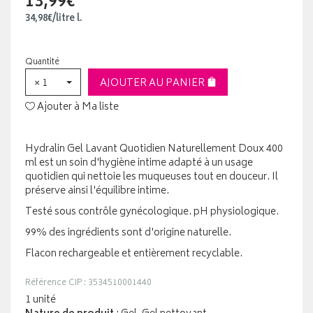
13,99€
34
,
98
€
/
litre
l.
Quantité
× 1
AJOUTER AU PANIER
Ajouter à Ma liste
Hydralin Gel Lavant Quotidien Naturellement Doux 400
ml est un soin d'hygiène intime adapté à un usage
quotidien qui nettoie les muqueuses tout en douceur. Il
préserve ainsi l'équilibre intime.
Testé sous contrôle gynécologique. pH physiologique.
99% des ingrédients sont d'origine naturelle.
Flacon rechargeable et entièrement recyclable.
Référence CIP : 3534510001440
1 unité