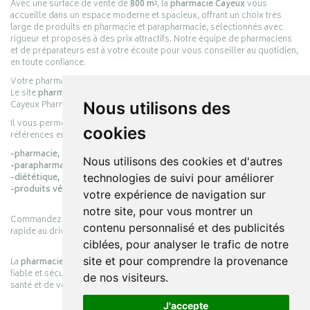
Avec une surface de vente de
800 m²
, la
pharmacie Cayeux
vous
accueille dans un espace moderne et spacieux, offrant un choix très
large de produits en pharmacie et parapharmacie, sélectionnés avec
rigueur et proposés à des prix attractifs. Notre équipe de pharmaciens
et de préparateurs est à votre écoute pour vous conseiller au quotidien,
en toute confiance.
Votre pharmacie en ligne :
pharmacie-cayeux.fr
Le site
pharmacie-cayeux.fr
est le prolongement digital de la pharmacie
Cayeux Pharmabest Berck-sur-Mer – Rang-du-Fliers.
Nous utilisons des
Il vous permet de réaliser vos achats en ligne parmi des milliers de
cookies
références en :
-pharmacie,
Nous utilisons des cookies et d'autres
-parapharmacie,
-diététique,
technologies de suivi pour améliorer
-produits vétérinaires.
votre expérience de navigation sur
notre site, pour vous montrer un
Commandez simplement vos produits en ligne et choisissez le retrait
contenu personnalisé et des publicités
rapide au drive ou la livraison à domicile, en toute simplicité.
ciblées, pour analyser le trafic de notre
site et pour comprendre la provenance
La
pharmacie Cayeux
s’engage à vous offrir une expérience pratique,
fiable et sécurisée, en officine comme en ligne, au service de votre
de nos visiteurs.
santé et de votre bien-être.
J'accepte