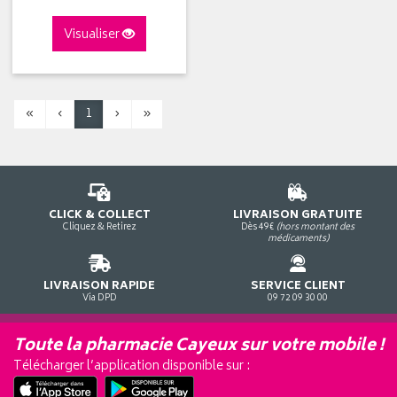
Visualiser
«
‹
1
›
»
CLICK & COLLECT
LIVRAISON GRATUITE
Cliquez & Retirez
Dès 49€
(hors montant des
médicaments)
LIVRAISON RAPIDE
SERVICE CLIENT
Via DPD
09 72 09 30 00
Toute la pharmacie Cayeux sur votre mobile !
Télécharger l’application disponible sur :