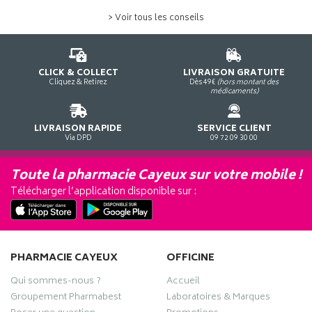
> Voir tous les conseils
CLICK & COLLECT
LIVRAISON GRATUITE
Cliquez & Retirez
Dès 49€
(hors montant des
médicaments)
LIVRAISON RAPIDE
SERVICE CLIENT
Via DPD
09 72 09 30 00
Toute la pharmacie Cayeux sur votre mobile !
Télécharger l’application disponible sur :
PHARMACIE CAYEUX
OFFICINE
Qui sommes-nous ?
Accueil
Groupement Pharmabest
Laboratoires & Marques