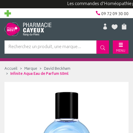
Les commandes d'Homéopathie peuvent
09 72 09 30 00
MENU
Accueil
Marque
David Beckham
Infinite Aqua Eau de Parfum 50ml