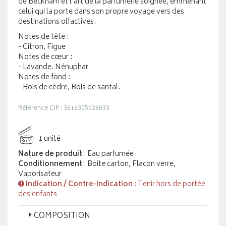
de Beckham et l'art de la parfumerie soignée, emmenant
celui qui la porte dans son propre voyage vers des
destinations olfactives.
Notes de tête :
- Citron, Figue
Notes de cœur :
- Lavande. Nénuphar
Notes de fond :
- Bois de cèdre, Bois de santal.
Référence CIP : 3616305026033
1 unité
36M
Nature de produit
: Eau parfumée
Conditionnement
: Boite carton, Flacon verre,
Vaporisateur
Indication / Contre-indication
: Tenir hors de portée
des enfants
COMPOSITION