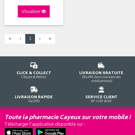
Visualiser
«
‹
1
›
»
CLICK & COLLECT
LIVRAISON GRATUITE
Cliquez & Retirez
Dès 49€
(hors montant des
médicaments)
LIVRAISON RAPIDE
SERVICE CLIENT
Via DPD
09 72 09 30 00
Toute la pharmacie Cayeux sur votre mobile !
Télécharger l’application disponible sur :