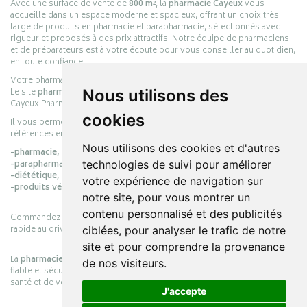
Avec une surface de vente de
800 m²
, la
pharmacie Cayeux
vous
accueille dans un espace moderne et spacieux, offrant un choix très
large de produits en pharmacie et parapharmacie, sélectionnés avec
rigueur et proposés à des prix attractifs. Notre équipe de pharmaciens
et de préparateurs est à votre écoute pour vous conseiller au quotidien,
en toute confiance.
Votre pharmacie en ligne :
pharmacie-cayeux.fr
Le site
pharmacie-cayeux.fr
est le prolongement digital de la pharmacie
Nous utilisons des
Cayeux Pharmabest Berck-sur-Mer – Rang-du-Fliers.
cookies
Il vous permet de réaliser vos achats en ligne parmi des milliers de
références en :
Nous utilisons des cookies et d'autres
-pharmacie,
-parapharmacie,
technologies de suivi pour améliorer
-diététique,
votre expérience de navigation sur
-produits vétérinaires.
notre site, pour vous montrer un
contenu personnalisé et des publicités
Commandez simplement vos produits en ligne et choisissez le retrait
rapide au drive ou la livraison à domicile, en toute simplicité.
ciblées, pour analyser le trafic de notre
site et pour comprendre la provenance
La
pharmacie Cayeux
s’engage à vous offrir une expérience pratique,
de nos visiteurs.
fiable et sécurisée, en officine comme en ligne, au service de votre
santé et de votre bien-être.
J'accepte