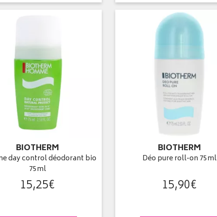
BIOTHERM
BIOTHERM
 day control déodorant bio
Déo pure roll-on 75ml
75ml
15
,
25
€
15
,
90
€