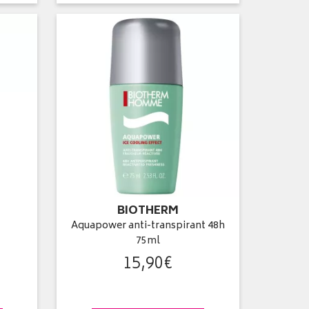
BIOTHERM
Aquapower anti-transpirant 48h
75ml
15
,
90
€