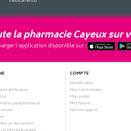
médicaments)
te la pharmacie Cayeux sur v
arger l’application disponible sur :
NE
COMPTE
Identification
oires & Marques
Mes commandes
ons
Mon panier
privées parapharmacie
Mes favoris
conseil
Ma messagerie
ter
ttre un document
 un effet indésirable