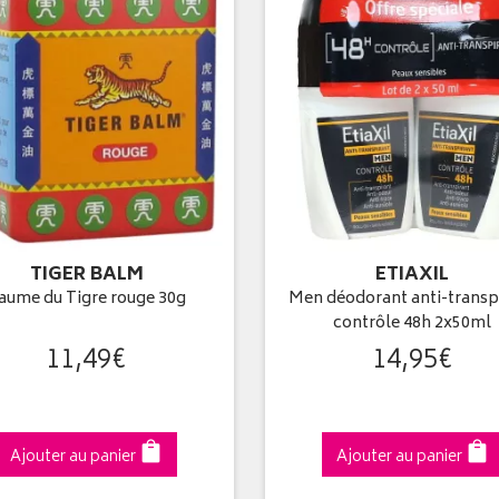
TIGER BALM
ETIAXIL
aume du Tigre rouge 30g
Men déodorant anti-transp
contrôle 48h 2x50ml
11
,
49
€
14
,
95
€
Ajouter au panier
Ajouter au panier