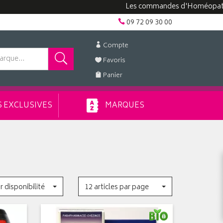
Les commandes d'Homéopathie peuv
09 72 09 30 00
Compte
Favoris
Panier
 EXCLUSIVES
MARQUES
r disponibilité
12 articles par page