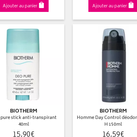
Ajouter au panier
Ajouter au panier
BIOTHERM
BIOTHERM
pure stick anti-transpirant
Homme Day Control déodor
40ml
H 150ml
15
,
90
€
16
,
59
€