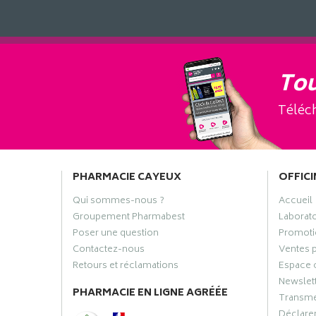
Tou
Téléch
PHARMACIE CAYEUX
OFFICI
Qui sommes-nous ?
Accueil
Groupement Pharmabest
Laborat
Poser une question
Promoti
Contactez-nous
Ventes 
Retours et réclamations
Espace 
Newslet
PHARMACIE EN LIGNE AGRÉÉE
Transme
Déclarer