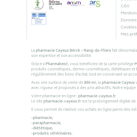
CGV
Mentions
Données
Cookies
Mes pré
La
pharmacie Cayeux Berck – Rang-du-Fliers
fait désormai
son expertise et son accessibilité.
Grâce à
Pharmabest
, vous bénéficiez de la carte privilège
M
produits cosmétiques, dermo-cosmétiques, diététiques et bi
régulièrement des bons d’achat, tout en conservant un ac
Avec une surface de vente de
800 m²
, la
pharmacie Cayeux
v
avec rigueur et proposés à des prix attractifs. Notre équipe
Votre pharmacie en ligne :
pharmacie-cayeux.fr
Le site
pharmacie-cayeux.fr
est le prolongement digital de
Il vous permet de réaliser vos achats en ligne parmi des mil
-pharmacie,
-parapharmacie,
-diététique,
-produits vétérinaires.