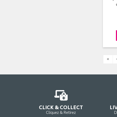
«
CLICK & COLLECT
LI
Cliquez & Retirez
D