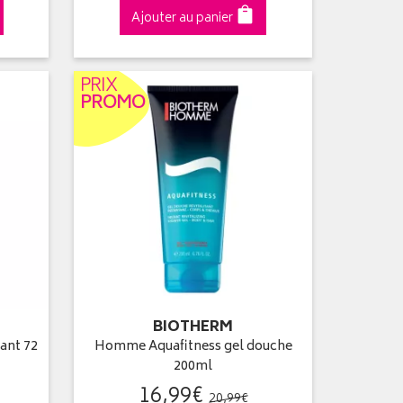
Ajouter au panier
PRIX
PROMO
BIOTHERM
ant 72
Homme Aquafitness gel douche
200ml
16
,
99
€
20
,
99
€