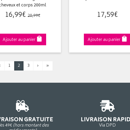
cheveux et corps 200ml
16
,
99
€
17
,
59
€
20
,
99
€
Ajouter au panier
Ajouter au panier
‹
1
2
3
›
»
VRAISON GRATUITE
LIVRAISON RAPI
ès 49€
(hors montant des
Via DPD