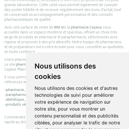
dermo-cosmétiques, diététiques et bien-être, proposés par les plus
grands laboratoires. Cette carte vous permet également de cumuler
des points fidélité et de recevoir régulièrement des bons d’achat, tout
en conservant un accompagnement personnalisé et des conseils
pharmaceutiques de qualité.
Avec une surface de vente de
800 m²
, la
pharmacie Cayeux
vous
accueille dans un espace moderne et spacieux, offrant un choix très
large de produits en pharmacie et parapharmacie, sélectionnés avec
rigueur et proposés à des prix attractifs. Notre équipe de pharmaciens
et de préparateurs est à votre écoute pour vous conseiller au quotidien,
en toute confiance.
Votre pharmacie en ligne :
pharmacie-cayeux.fr
Nous utilisons des
Le site
pharmacie-cayeux.fr
est le prolongement digital de la pharmacie
Cayeux Pharmabest Berck-sur-Mer – Rang-du-Fliers.
cookies
Il vous permet de réaliser vos achats en ligne parmi des milliers de
références en :
Nous utilisons des cookies et d'autres
-pharmacie,
technologies de suivi pour améliorer
-parapharmacie,
-diététique,
votre expérience de navigation sur
-produits vétérinaires.
notre site, pour vous montrer un
contenu personnalisé et des publicités
Commandez simplement vos produits en ligne et choisissez le retrait
rapide au drive ou la livraison à domicile, en toute simplicité.
ciblées, pour analyser le trafic de notre