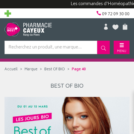
Les commandes d'Homéopathie peu
09 72 09 30 00
MENU
Accueil
Marque
Best Of BIO
Page 40
BEST OF BIO