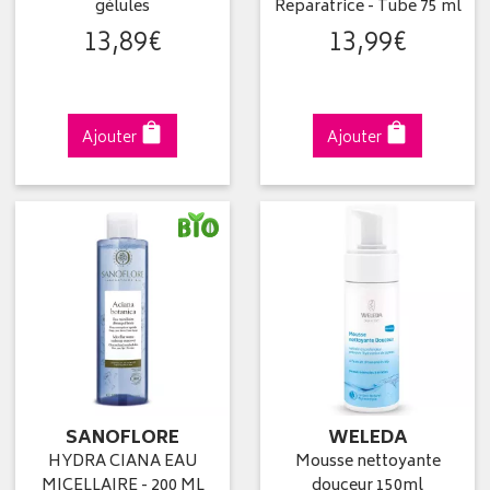
gélules
Reparatrice - Tube 75 ml
13
,
89
€
13
,
99
€
Ajouter
Ajouter
SANOFLORE
WELEDA
HYDRA CIANA EAU
Mousse nettoyante
MICELLAIRE - 200 ML
douceur 150ml