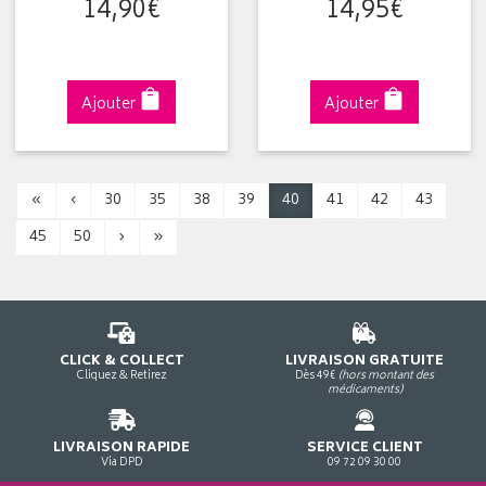
14
,
90
€
14
,
95
€
Ajouter
Ajouter
«
‹
30
35
38
39
40
41
42
43
45
50
›
»
CLICK & COLLECT
LIVRAISON GRATUITE
Cliquez & Retirez
Dès 49€
(hors montant des
médicaments)
LIVRAISON RAPIDE
SERVICE CLIENT
Via DPD
09 72 09 30 00