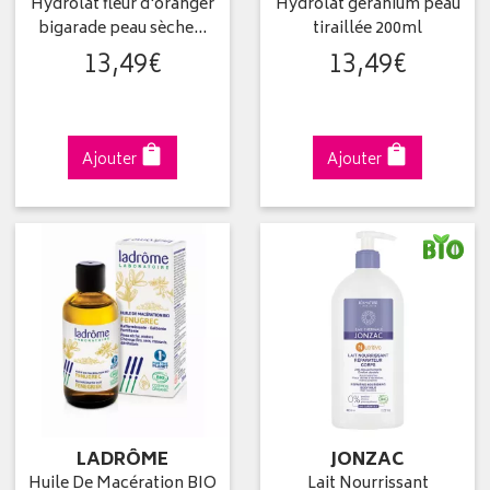
Hydrolat fleur d'oranger
Hydrolat géranium peau
bigarade peau sèche…
tiraillée 200ml
13
,
49
€
13
,
49
€
Ajouter
Ajouter
LADRÔME
JONZAC
Huile De Macération BIO
Lait Nourrissant