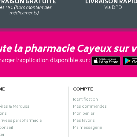
VRAISON GRATUITE
LIVRAISON RAPI
ès 49€
(hors montant des
Via DPD
médicaments)
te la pharmacie Cayeux sur v
arger l’application disponible sur :
NE
COMPTE
Identification
oires & Marques
Mes commandes
ons
Mon panier
privées parapharmacie
Mes favoris
conseil
Ma messagerie
ter