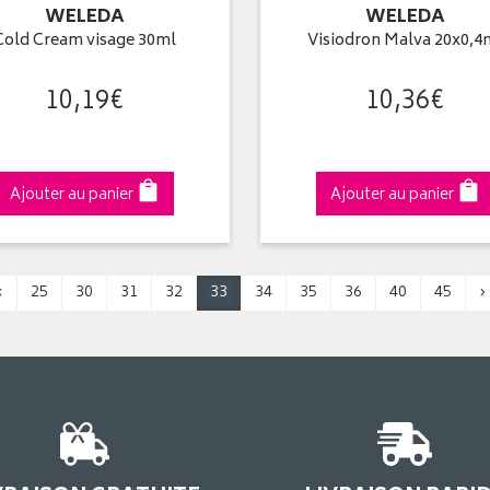
WELEDA
WELEDA
Cold Cream visage 30ml
Visiodron Malva 20x0,4
10
,
19
€
10
,
36
€
Ajouter au panier
Ajouter au panier
‹
25
30
31
32
33
34
35
36
40
45
›