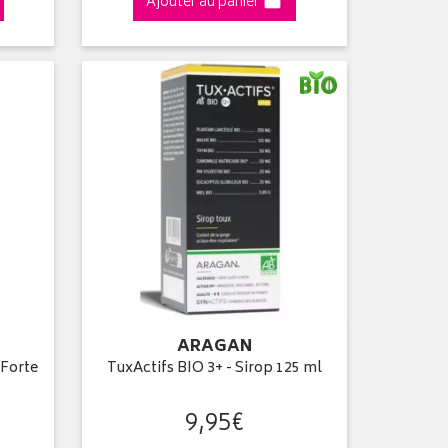
Ajouter au panier
ARAGAN
 Forte
TuxActifs BIO 3+ - Sirop 125 ml
9
,
95
€