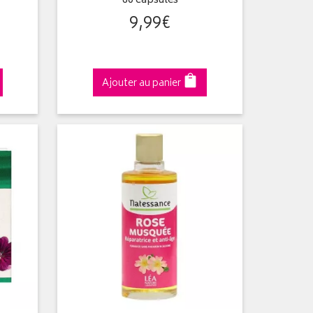
60 capsules
9
,
99
€
Ajouter au panier