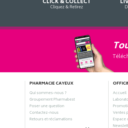
CLICK & COLLECT
LI
Cliquez & Retirez
D
Tou
Téléch
PHARMACIE CAYEUX
OFFICI
Qui sommes-nous ?
Accueil
Groupement Pharmabest
Laborat
Poser une question
Promoti
Contactez-nous
Ventes 
Retours et réclamations
Espace 
Newslet