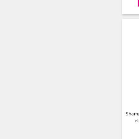
Shamp
et