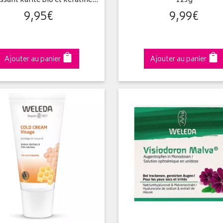
ssant karité bio et kératine…
125g
9
,
95
€
9
,
99
€
Ajouter au panier
Ajouter au panier