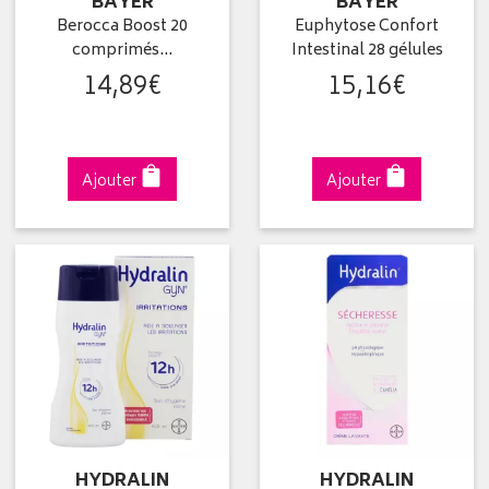
BAYER
BAYER
Berocca Boost 20
Euphytose Confort
comprimés…
Intestinal 28 gélules
14
,
89
€
15
,
16
€
Ajouter
Ajouter
HYDRALIN
HYDRALIN