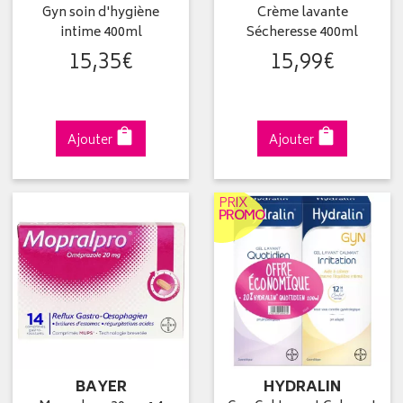
Gyn soin d'hygiène
Crème lavante
intime 400ml
Sécheresse 400ml
15
,
35
€
15
,
99
€
Ajouter
Ajouter
PRIX
PROMO
BAYER
HYDRALIN