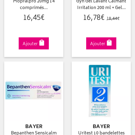
Mopralpro 20mg 14
Gyn Gel Lavant Calmant
comprimés…
Irritation 200 ml + Gel…
16
,
45
€
16
,
78
€
18
,
44
€
Ajouter
Ajouter
BAYER
BAYER
Bepanthen Sensicalm
Uritest 10 bandelettes