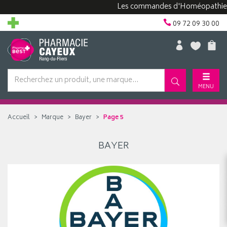
Les commandes d'Homéopathie peuv
09 72 09 30 00
MENU
Accueil
Marque
Bayer
Page 5
BAYER