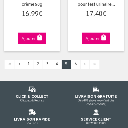
crème 50g
pour test urinaire…
16
,
99
€
17
,
40
€
Ajouter
Ajouter
«
‹
1
2
3
4
5
6
›
»
CLICK & COLLECT
LIVRAISON GRATUITE
Cliquez & Retirez
Dès 49€
(hors montant des
médicaments)
LIVRAISON RAPIDE
SERVICE CLIENT
Via DPD
09 72 09 30 00