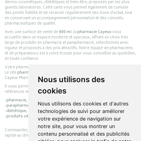
dermo-cosmétiques, diététiques et bien-être, proposés par les plus
grands laboratoires. Cette carte vous permet également de cumuler
des points fidélité et de recevoir régulièrement des bons d’achat, tout
en conservant un accompagnement personnalisé et des conseils
pharmaceutiques de qualité.
Avec une surface de vente de
800 m²
, la
pharmacie Cayeux
vous
accueille dans un espace moderne et spacieux, offrant un choix très
large de produits en pharmacie et parapharmacie, sélectionnés avec
rigueur et proposés à des prix attractifs. Notre équipe de pharmaciens
et de préparateurs est à votre écoute pour vous conseiller au quotidien,
en toute confiance.
Votre pharmacie en ligne :
pharmacie-cayeux.fr
Le site
pharmacie-cayeux.fr
est le prolongement digital de la pharmacie
Nous utilisons des
Cayeux Pharmabest Berck-sur-Mer – Rang-du-Fliers.
Il vous permet de réaliser vos achats en ligne parmi des milliers de
cookies
références en :
-pharmacie,
Nous utilisons des cookies et d'autres
-parapharmacie,
technologies de suivi pour améliorer
-diététique,
-produits vétérinaires.
votre expérience de navigation sur
notre site, pour vous montrer un
Commandez simplement vos produits en ligne et choisissez le retrait
contenu personnalisé et des publicités
rapide au drive ou la livraison à domicile, en toute simplicité.