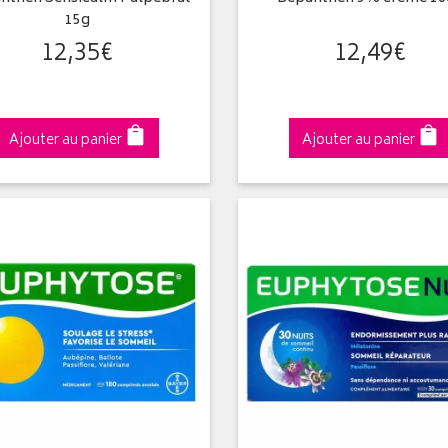
15g
12
,
35
€
12
,
49
€
Ajouter au panier
Ajouter au panier