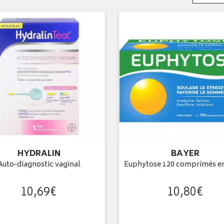
HYDRALIN
BAYER
Auto-diagnostic vaginal
Euphytose 120 comprimés e
10
,
69
€
10
,
80
€