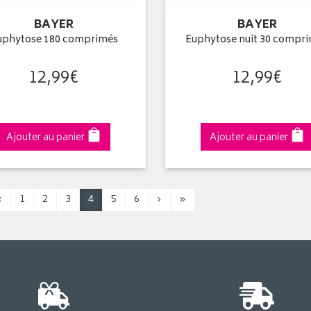
BAYER
BAYER
uphytose 180 comprimés
Euphytose nuit 30 compr
12
,
99
€
12
,
99
€
Ajouter au panier
Ajouter au panier
‹
1
2
3
4
5
6
›
»