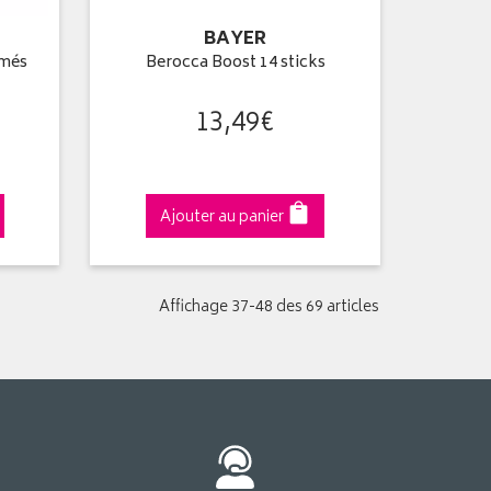
BAYER
imés
Berocca Boost 14 sticks
13
,
49
€
Ajouter au panier
Affichage 37-48 des 69 articles