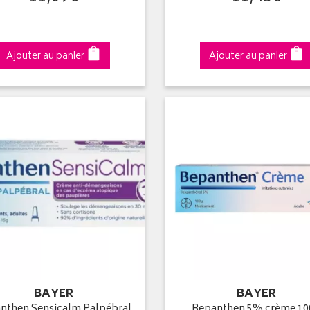
Ajouter au panier
Ajouter au panier
BAYER
BAYER
nthen Sensicalm Palpébral
Bepanthen 5% crème 10