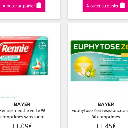
Ajouter au panier
Ajouter au panier
BAYER
BAYER
Rennie menthe verte 96
Euphytose Zen résistance au
comprimés sans sucre
30 comprimés
11
,
09
€
11
,
45
€