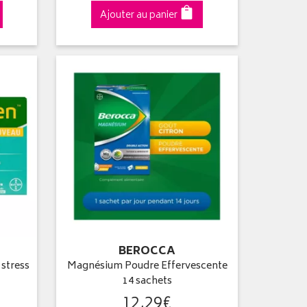
Ajouter au panier
BEROCCA
 stress
Magnésium Poudre Effervescente
14 sachets
12
,
29
€