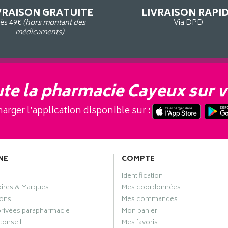
VRAISON GRATUITE
LIVRAISON RAPI
ès 49€
(hors montant des
Via DPD
médicaments)
te la pharmacie Cayeux sur v
arger l’application disponible sur :
NE
COMPTE
Identification
oires & Marques
Mes coordonnées
ons
Mes commandes
privées parapharmacie
Mon panier
conseil
Mes favoris