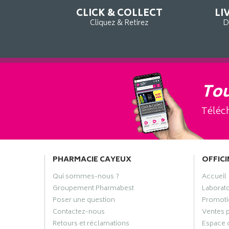
CLICK & COLLECT
LI
Cliquez & Retirez
D
Tou
Téléch
PHARMACIE CAYEUX
OFFICI
Qui sommes-nous ?
Accueil
Groupement Pharmabest
Laborat
Poser une question
Promoti
Contactez-nous
Ventes 
Retours et réclamations
Espace 