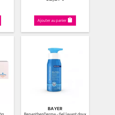
Ajouter au panier
BAYER
0g
BepanthenDerma - Gel lavant doux