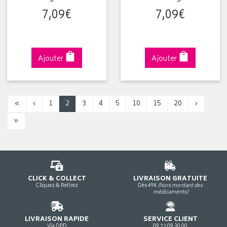
7
,
09
€
7
,
09
€
Ajouter
Ajouter
«
‹
1
2
3
4
5
10
15
20
›
»
CLICK & COLLECT
LIVRAISON GRATUITE
Cliquez & Retirez
Dès 49€
(hors montant des
médicaments)
LIVRAISON RAPIDE
SERVICE CLIENT
Via DPD
09 72 09 30 00