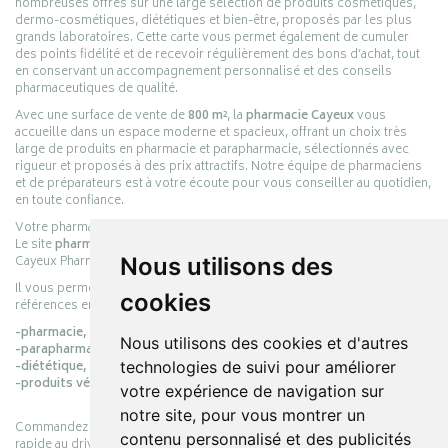
nombreuses offres sur une large sélection de produits cosmétiques,
dermo-cosmétiques, diététiques et bien-être, proposés par les plus
grands laboratoires. Cette carte vous permet également de cumuler
des points fidélité et de recevoir régulièrement des bons d’achat, tout
en conservant un accompagnement personnalisé et des conseils
pharmaceutiques de qualité.
Avec une surface de vente de
800 m²
, la
pharmacie Cayeux
vous
accueille dans un espace moderne et spacieux, offrant un choix très
large de produits en pharmacie et parapharmacie, sélectionnés avec
rigueur et proposés à des prix attractifs. Notre équipe de pharmaciens
et de préparateurs est à votre écoute pour vous conseiller au quotidien,
en toute confiance.
Votre pharmacie en ligne :
pharmacie-cayeux.fr
Le site
pharmacie-cayeux.fr
est le prolongement digital de la pharmacie
Nous utilisons des
Cayeux Pharmabest Berck-sur-Mer – Rang-du-Fliers.
Il vous permet de réaliser vos achats en ligne parmi des milliers de
cookies
références en :
-pharmacie,
Nous utilisons des cookies et d'autres
-parapharmacie,
technologies de suivi pour améliorer
-diététique,
-produits vétérinaires.
votre expérience de navigation sur
notre site, pour vous montrer un
Commandez simplement vos produits en ligne et choisissez le retrait
contenu personnalisé et des publicités
rapide au drive ou la livraison à domicile, en toute simplicité.