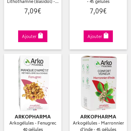
Lithothamne (Basidol) -…
- 45 gélules
7
,
09
€
7
,
09
€
Ajouter
Ajouter
ARKOPHARMA
ARKOPHARMA
Arkogélules - Fenugrec
Arkogélules - Marronnier
40 gélules
d'inde - 45 gélules