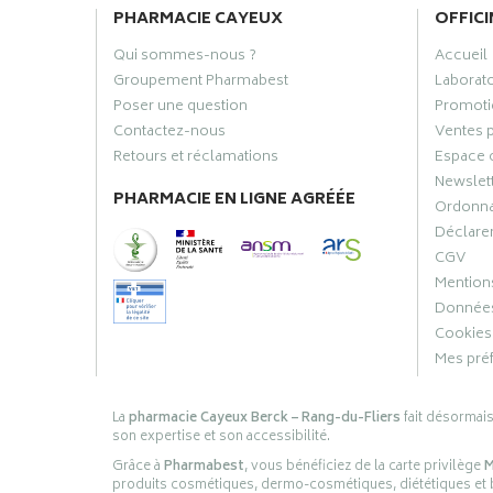
PHARMACIE CAYEUX
OFFICI
Qui sommes-nous ?
Accueil
Groupement Pharmabest
Laborat
Poser une question
Promoti
Contactez-nous
Ventes 
Retours et réclamations
Espace 
Newslet
PHARMACIE EN LIGNE AGRÉÉE
Ordonn
Déclarer
CGV
Mentions
Données
Cookies
Mes pré
La
pharmacie Cayeux Berck – Rang-du-Fliers
fait désormai
son expertise et son accessibilité.
Grâce à
Pharmabest
, vous bénéficiez de la carte privilège
M
produits cosmétiques, dermo-cosmétiques, diététiques et bi