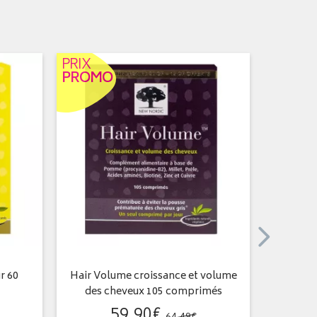
PRIX
PROMO
r 60
Hair Volume croissance et volume
Al
des cheveux 105 comprimés
59
,
90
€