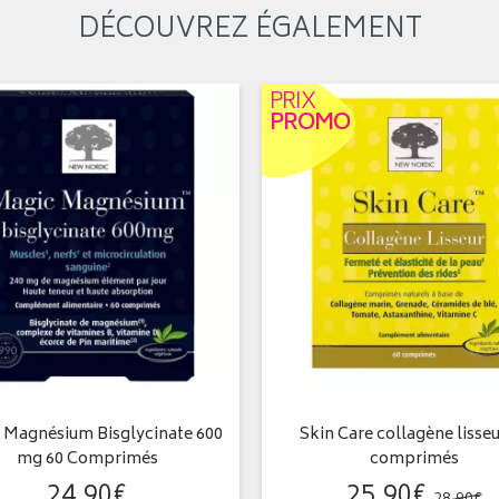
DÉCOUVREZ ÉGALEMENT
PRIX
PROMO
 Magnésium Bisglycinate 600
Skin Care collagène lisseu
mg 60 Comprimés
comprimés
24
,
90
€
25
,
90
€