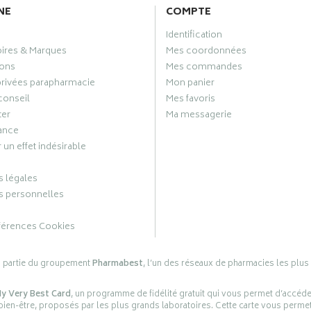
NE
COMPTE
Identification
oires & Marques
Mes coordonnées
ons
Mes commandes
privées parapharmacie
Mon panier
conseil
Mes favoris
ter
Ma messagerie
ance
 un effet indésirable
 légales
 personnelles
férences Cookies
s partie du groupement
Pharmabest
, l’un des réseaux de pharmacies les plus
y Very Best Card
, un programme de fidélité gratuit qui vous permet d’accéd
en-être, proposés par les plus grands laboratoires. Cette carte vous permet