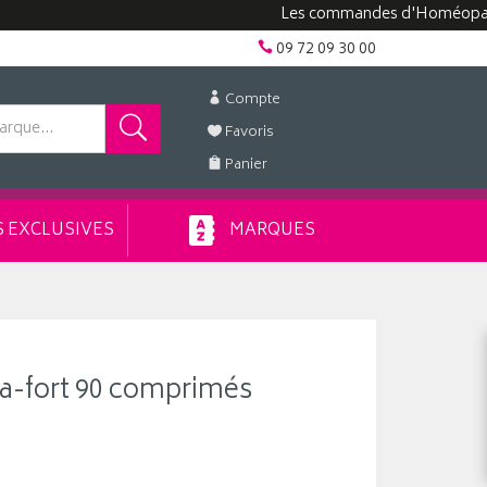
Les commandes d'Homéopathie peuv
09 72 09 30 00
Compte
Favoris
Panier
 EXCLUSIVES
MARQUES
a-fort 90 comprimés