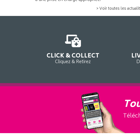
d’une prise en charge appropriée.
> Voir toutes les actuali
CLICK & COLLECT
LI
Cliquez & Retirez
D
Tou
Téléch