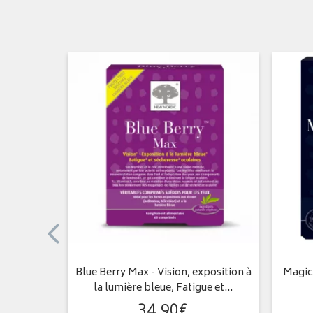
étales
Blue Berry Max - Vision, exposition à
Magic
la lumière bleue, Fatigue et…
34
,
90
€