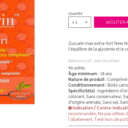
Quantité
× 1
AJOUTER 
Zuccarin max extra-fort New No
l'équilibre de la glycémie et le
Référence CIP : 3401551435087
90 unités
Âge minimum
: 18 ans
Nature de produit
: Comprimé 
Conditionnement
: Boite car
Spécificité(s)
: Ingrédients d'o
colorant, Sans conservateur, San
d'origine animale, Sans sel, San
Indication / Contre-indicat
recommandée, Ne pas utiliser c
l'allaitement, Tenir hors de por