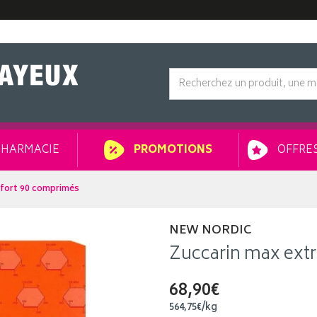
HARMACIE
OFFRES
PROMOTIONS
-fort 90 comprimés
NEW NORDIC
Zuccarin max extr
68,90€
564
,
75
€
/kg