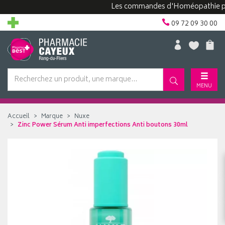
Les commandes d'Homéopathie peuvent
09 72 09 30 00
MENU
Accueil
Marque
Nuxe
Zinc Power Sérum Anti imperfections Anti boutons 30ml