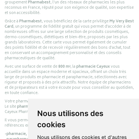
groupement
Pharmabest
, l’un des réseaux de pharmacies les plus
reconnus en France, réputé pour son exigence de qualité, son expertise
et son accessibilité.
Grâce à
Pharmabest
, vous bénéficiez de la carte privilège
My Very Best
Card
, un programme de fidélité gratuit qui vous permet d’accéder à de
nombreuses offres sur une large sélection de produits cosmétiques,
dermo-cosmétiques, diététiques et bien-être, proposés par les plus
grands laboratoires. Cette carte vous permet également de cumuler
des points fidélité et de recevoir régulièrement des bons d’achat, tout
en conservant un accompagnement personnalisé et des conseils
pharmaceutiques de qualité.
Avec une surface de vente de
800 m²
, la
pharmacie Cayeux
vous
accueille dans un espace moderne et spacieux, offrant un choix très
large de produits en pharmacie et parapharmacie, sélectionnés avec
rigueur et proposés à des prix attractifs. Notre équipe de pharmaciens
et de préparateurs est à votre écoute pour vous conseiller au quotidien,
en toute confiance.
Votre pharmacie en ligne :
pharmacie-cayeux.fr
Le site
pharmacie-cayeux.fr
est le prolongement digital de la pharmacie
Cayeux Pharmabest Berck-sur-Mer – Rang-du-Fliers.
Nous utilisons des
Il vous permet de réaliser vos achats en ligne parmi des milliers de
cookies
références en :
-pharmacie,
Nous utilisons des cookies et d'autres