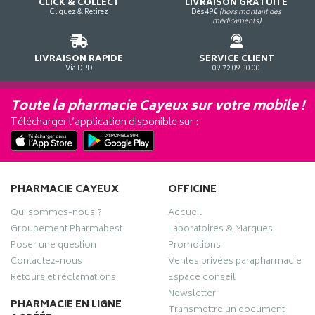
CLICK & COLLECT
LIVRAISON GRATUITE
Cliquez & Retirez
Dès 49€
(hors montant des
médicaments)
LIVRAISON RAPIDE
SERVICE CLIENT
Via DPD
09 72 09 30 00
Toute la pharmacie Cayeux sur votre mobile !
Télécharger l’application disponible sur :
PHARMACIE CAYEUX
OFFICINE
Qui sommes-nous ?
Accueil
Groupement Pharmabest
Laboratoires & Marques
Poser une question
Promotions
Contactez-nous
Ventes privées parapharmacie
Retours et réclamations
Espace conseil
Newsletter
PHARMACIE EN LIGNE
Transmettre un document