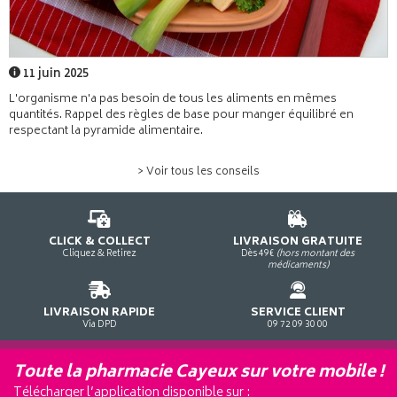
11 juin 2025
L'organisme n'a pas besoin de tous les aliments en mêmes
quantités. Rappel des règles de base pour manger équilibré en
respectant la pyramide alimentaire.
> Voir tous les conseils
CLICK & COLLECT
LIVRAISON GRATUITE
Cliquez & Retirez
Dès 49€
(hors montant des
médicaments)
LIVRAISON RAPIDE
SERVICE CLIENT
Via DPD
09 72 09 30 00
Toute la pharmacie Cayeux sur votre mobile !
Télécharger l’application disponible sur :