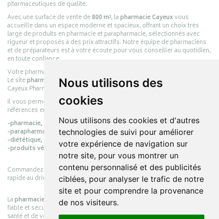
pharmaceutiques de qualité.
Avec une surface de vente de
800 m²
, la
pharmacie Cayeux
vous
accueille dans un espace moderne et spacieux, offrant un choix très
large de produits en pharmacie et parapharmacie, sélectionnés avec
rigueur et proposés à des prix attractifs. Notre équipe de pharmaciens
et de préparateurs est à votre écoute pour vous conseiller au quotidien,
en toute confiance.
Votre pharmacie en ligne :
pharmacie-cayeux.fr
Le site
pharmacie-cayeux.fr
est le prolongement digital de la pharmacie
Nous utilisons des
Cayeux Pharmabest Berck-sur-Mer – Rang-du-Fliers.
cookies
Il vous permet de réaliser vos achats en ligne parmi des milliers de
références en :
Nous utilisons des cookies et d'autres
-pharmacie,
-parapharmacie,
technologies de suivi pour améliorer
-diététique,
votre expérience de navigation sur
-produits vétérinaires.
notre site, pour vous montrer un
contenu personnalisé et des publicités
Commandez simplement vos produits en ligne et choisissez le retrait
rapide au drive ou la livraison à domicile, en toute simplicité.
ciblées, pour analyser le trafic de notre
site et pour comprendre la provenance
La
pharmacie Cayeux
s’engage à vous offrir une expérience pratique,
de nos visiteurs.
fiable et sécurisée, en officine comme en ligne, au service de votre
santé et de votre bien-être.