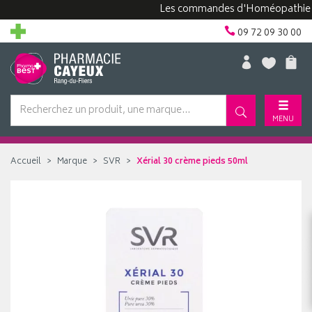
Les commandes d'Homéopathie peuven
09 72 09 30 00
MENU
Accueil
Marque
SVR
Xérial 30 crème pieds 50ml