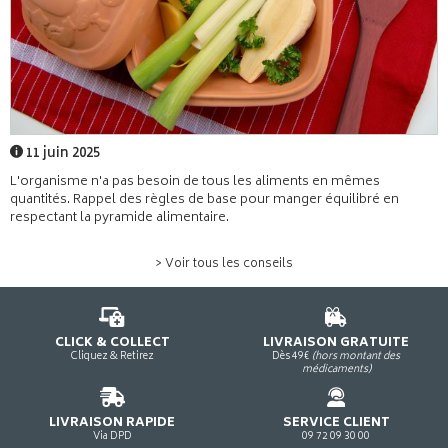
11 juin 2025
L'organisme n'a pas besoin de tous les aliments en mêmes
quantités. Rappel des règles de base pour manger équilibré en
respectant la pyramide alimentaire.
> Voir tous les conseils
CLICK & COLLECT
LIVRAISON GRATUITE
Cliquez & Retirez
Dès 49€
(hors montant des
médicaments)
LIVRAISON RAPIDE
SERVICE CLIENT
Via DPD
09 72 09 30 00