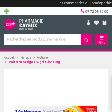
Les commandes d'Homéopathie peuve
09 72 09 30 00
MENU
Accueil
Marque
Voltaren
Voltaren Actigo 1% gel tube 100g