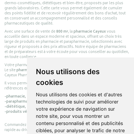
dermo-cosmétiques, diététiques et bien-être, proposés par les plus
grands laboratoires. Cette carte vous permet également de cumuler
des points fidélité et de recevoir régulièrement des bons d’achat, tout
en conservant un accompagnement personnalisé et des conseils
pharmaceutiques de qualité.
Avec une surface de vente de
800 m²
, la
pharmacie Cayeux
vous
accueille dans un espace moderne et spacieux, offrant un choix très
large de produits en pharmacie et parapharmacie, sélectionnés avec
rigueur et proposés à des prix attractifs. Notre équipe de pharmaciens
et de préparateurs est à votre écoute pour vous conseiller au quotidien,
en toute confiance.
Votre pharmacie en ligne :
pharmacie-cayeux.fr
Le site
pharmacie-cayeux.fr
est le prolongement digital de la pharmacie
Nous utilisons des
Cayeux Pharmabest Berck-sur-Mer – Rang-du-Fliers.
cookies
Il vous permet de réaliser vos achats en ligne parmi des milliers de
références en :
Nous utilisons des cookies et d'autres
-pharmacie,
-parapharmacie,
technologies de suivi pour améliorer
-diététique,
votre expérience de navigation sur
-produits vétérinaires.
notre site, pour vous montrer un
contenu personnalisé et des publicités
Commandez simplement vos produits en ligne et choisissez le retrait
rapide au drive ou la livraison à domicile, en toute simplicité.
ciblées, pour analyser le trafic de notre