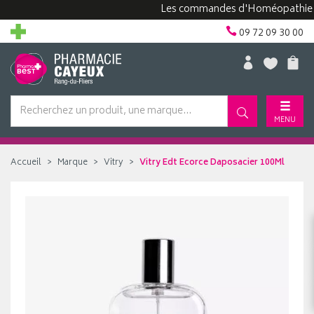
Les commandes d'Homéopathie peuve
09 72 09 30 00
MENU
Accueil
Marque
Vitry
Vitry Edt Ecorce Daposacier 100Ml