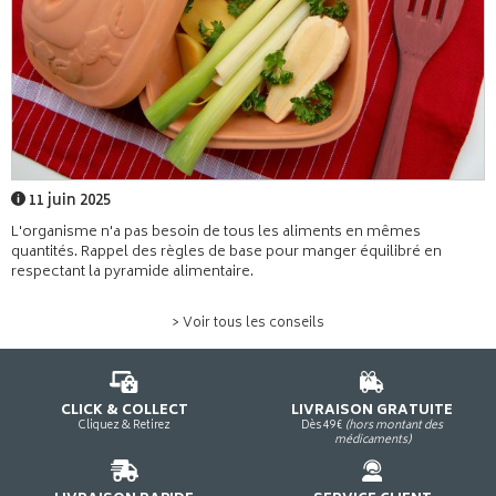
11 juin 2025
L'organisme n'a pas besoin de tous les aliments en mêmes
quantités. Rappel des règles de base pour manger équilibré en
respectant la pyramide alimentaire.
> Voir tous les conseils
CLICK & COLLECT
LIVRAISON GRATUITE
Cliquez & Retirez
Dès 49€
(hors montant des
médicaments)