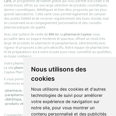
Card
, un programme de fidélité gratuit qui vous permet d’accéder à de
nombreuses offres sur une large sélection de produits cosmétiques,
dermo-cosmétiques, diététiques et bien-être, proposés par les plus
grands laboratoires. Cette carte vous permet également de cumuler
des points fidélité et de recevoir régulièrement des bons d’achat, tout
en conservant un accompagnement personnalisé et des conseils
pharmaceutiques de qualité.
Avec une surface de vente de
800 m²
, la
pharmacie Cayeux
vous
accueille dans un espace moderne et spacieux, offrant un choix très
large de produits en pharmacie et parapharmacie, sélectionnés avec
rigueur et proposés à des prix attractifs. Notre équipe de pharmaciens
et de préparateurs est à votre écoute pour vous conseiller au quotidien,
en toute confiance.
Votre pharmacie en ligne :
pharmacie-cayeux.fr
Le site
pharmacie-cayeux.fr
est le prolongement digital de la pharmacie
Nous utilisons des
Cayeux Pharmabest Berck-sur-Mer – Rang-du-Fliers.
cookies
Il vous permet de réaliser vos achats en ligne parmi des milliers de
références en :
Nous utilisons des cookies et d'autres
-pharmacie,
-parapharmacie,
technologies de suivi pour améliorer
-diététique,
votre expérience de navigation sur
-produits vétérinaires.
notre site, pour vous montrer un
contenu personnalisé et des publicités
Commandez simplement vos produits en ligne et choisissez le retrait