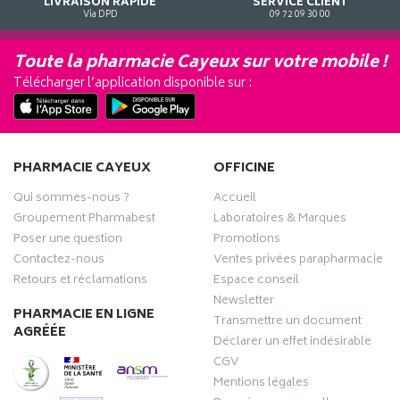
LIVRAISON RAPIDE
SERVICE CLIENT
Via DPD
09 72 09 30 00
Toute la pharmacie Cayeux sur votre mobile !
Télécharger l’application disponible sur :
PHARMACIE CAYEUX
OFFICINE
Qui sommes-nous ?
Accueil
Groupement Pharmabest
Laboratoires & Marques
Poser une question
Promotions
Contactez-nous
Ventes privées parapharmacie
Retours et réclamations
Espace conseil
Newsletter
PHARMACIE EN LIGNE
Transmettre un document
AGRÉÉE
Déclarer un effet indésirable
CGV
Mentions légales