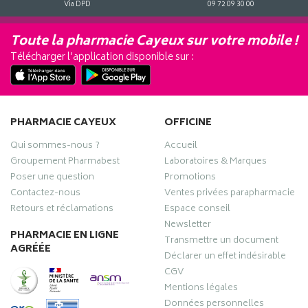
Via DPD
09 72 09 30 00
Toute la pharmacie Cayeux sur votre mobile !
Télécharger l’application disponible sur :
PHARMACIE CAYEUX
OFFICINE
Qui sommes-nous ?
Accueil
Groupement Pharmabest
Laboratoires & Marques
Poser une question
Promotions
Contactez-nous
Ventes privées parapharmacie
Retours et réclamations
Espace conseil
Newsletter
PHARMACIE EN LIGNE
Transmettre un document
AGRÉÉE
Déclarer un effet indésirable
CGV
Mentions légales
Données personnelles