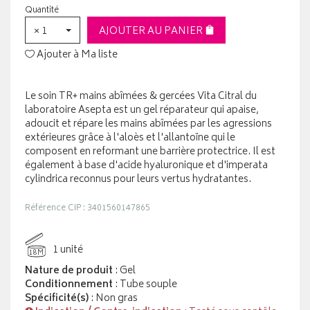
Quantité
× 1
AJOUTER AU PANIER
Ajouter à Ma liste
Le soin TR+ mains abîmées & gercées Vita Citral du
laboratoire Asepta est un gel réparateur qui apaise,
adoucit et répare les mains abîmées par les agressions
extérieures grâce à l'aloès et l'allantoïne qui le
composent en reformant une barrière protectrice. Il est
également à base d'acide hyaluronique et d'imperata
cylindrica reconnus pour leurs vertus hydratantes.
Référence CIP : 3401560147865
1 unité
18M
Nature de produit
: Gel
Conditionnement
: Tube souple
Spécificité(s)
: Non gras