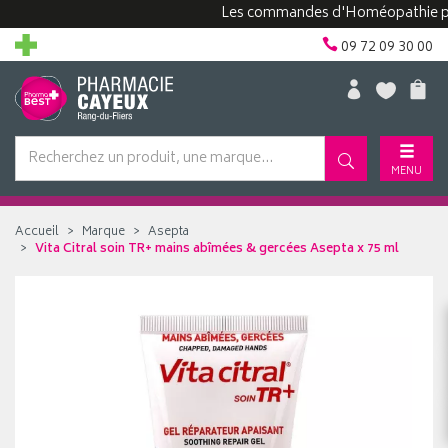
Les commandes d'Homéopathie peuvent
09 72 09 30 00
MENU
Accueil
Marque
Asepta
Vita Citral soin TR+ mains abîmées & gercées Asepta x 75 ml