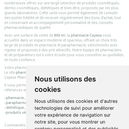
nombreuses offres sur une large sélection de produits cosmétiques,
dermo-cosmétiques, diététiques et bien-être, proposés par les plus
grands laboratoires. Cette carte vous permet également de cumuler
des points fidélité et de recevoir régulièrement des bons d’achat, tout
en conservant un accompagnement personnalisé et des conseils
pharmaceutiques de qualité.
Avec une surface de vente de
800 m²
, la
pharmacie Cayeux
vous
accueille dans un espace moderne et spacieux, offrant un choix très
large de produits en pharmacie et parapharmacie, sélectionnés avec
rigueur et proposés à des prix attractifs. Notre équipe de pharmaciens
et de préparateurs est à votre écoute pour vous conseiller au quotidien,
en toute confiance.
Votre pharmacie en ligne :
pharmacie-cayeux.fr
Le site
pharmacie-cayeux.fr
est le prolongement digital de la pharmacie
Cayeux Pharmabest Berck-sur-Mer – Rang-du-Fliers.
Nous utilisons des
Il vous permet de réaliser vos achats en ligne parmi des milliers de
cookies
références en :
-pharmacie,
Nous utilisons des cookies et d'autres
-parapharmacie,
-diététique,
technologies de suivi pour améliorer
-produits vétérinaires.
votre expérience de navigation sur
notre site, pour vous montrer un
Commandez simplement vos produits en ligne et choisissez le retrait
contenu personnalisé et des publicités