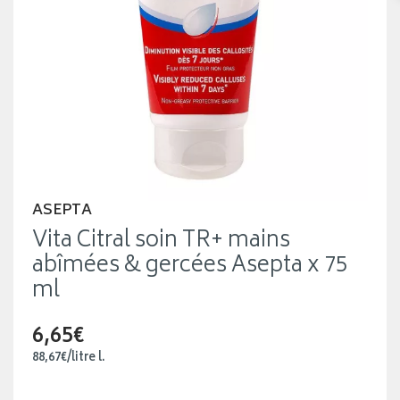
ASEPTA
Vita Citral soin TR+ mains
abîmées & gercées Asepta x 75
ml
6,65€
88
,
67
€
/
litre
l.