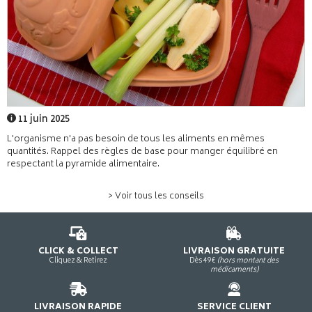
11 juin 2025
L'organisme n'a pas besoin de tous les aliments en mêmes
quantités. Rappel des règles de base pour manger équilibré en
respectant la pyramide alimentaire.
> Voir tous les conseils
CLICK & COLLECT
LIVRAISON GRATUITE
Cliquez & Retirez
Dès 49€
(hors montant des
médicaments)
LIVRAISON RAPIDE
SERVICE CLIENT