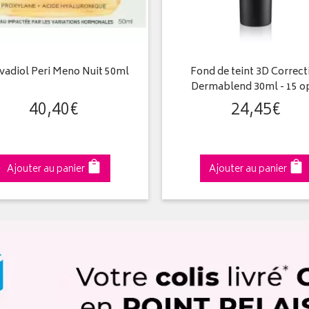
adiol Peri Meno Nuit 50ml
Fond de teint 3D Correct
Dermablend 30ml - 15 o
40
,
40
€
24
,
45
€
Ajouter au panier
Ajouter au panier