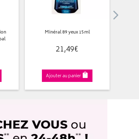
ion
Minéral 89 yeux 15ml
Capita
pal
21
,
49
€
Ajouter au panier
A