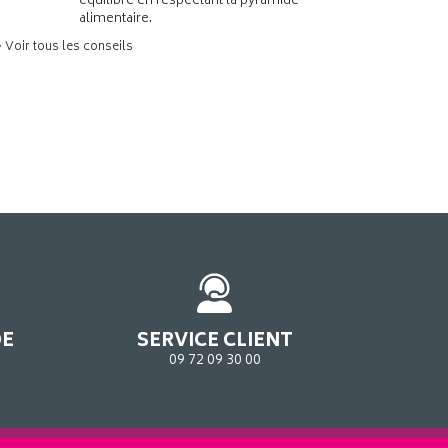
équilibré en respectant la pyramide
alimentaire.
> Voir tous les conseils
DE
SERVICE CLIENT
09 72 09 30 00