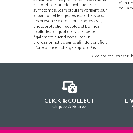
sensible dès les premières expositions
d’en re
au soleil. Cet article explique leurs
de l’ai
symptômes, les facteurs favorisant leur
apparition et les gestes essentiels pour
les prévenir : exposition progressive,
photoprotection adaptée et bonnes
habitudes au quotidien. Il rappelle
également quand consulter un
professionnel de santé afin de bénéficier
d’une prise en charge appropriée.
> Voir toutes les actuali
CLICK & COLLECT
LI
Cliquez & Retirez
D