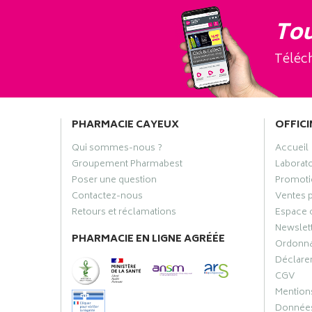
Tou
Téléch
PHARMACIE CAYEUX
OFFICI
Qui sommes-nous ?
Accueil
Groupement Pharmabest
Laborat
Poser une question
Promoti
Contactez-nous
Ventes 
Retours et réclamations
Espace 
Newslet
PHARMACIE EN LIGNE AGRÉÉE
Ordonn
Déclarer
CGV
Mentions
Données