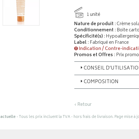
1 unité
12M
Nature de produit
: Crème sola
Conditionnement
: Boite cart
Spécificité(s)
: Hypoallergeni
Label
: Fabriqué en France
Indication / Contre-indicat
Promos et Offres
: Prix promo
CONSEIL D’UTILISATI
COMPOSITION
‹ Retour
actuelle
- Tous les prix incluent la TVA - hors frais de livraison. Page mise à 