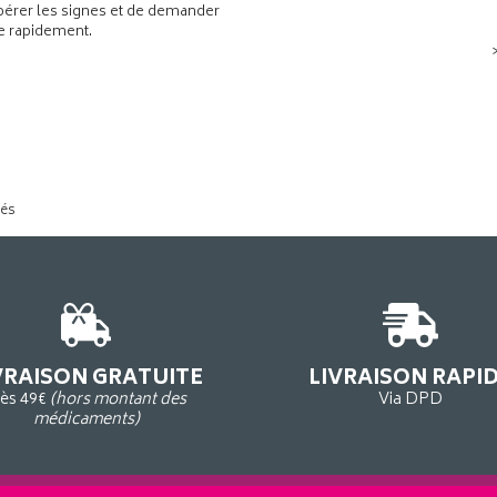
pérer les signes et de demander
de rapidement.
tés
VRAISON GRATUITE
LIVRAISON RAPI
ès 49€
(hors montant des
Via DPD
médicaments)