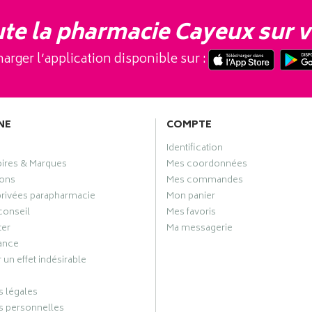
te la pharmacie Cayeux sur v
arger l’application disponible sur :
NE
COMPTE
Identification
oires & Marques
Mes coordonnées
ons
Mes commandes
privées parapharmacie
Mon panier
conseil
Mes favoris
ter
Ma messagerie
ance
 un effet indésirable
 légales
 personnelles