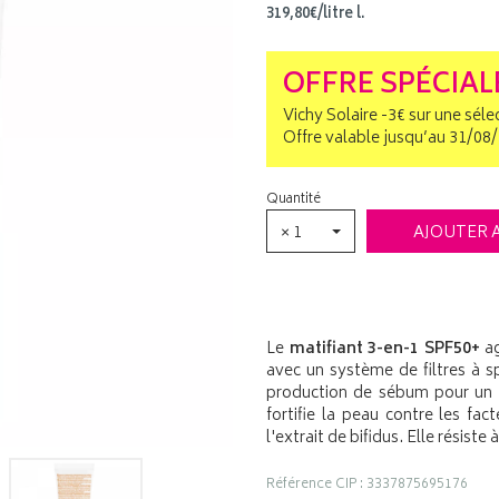
319
,
80
€
/
litre
l.
OFFRE SPÉCIAL
Vichy Solaire -3€ sur une séle
Offre valable jusqu’au 31/08
Quantité
× 1
AJOUTER 
Le
matifiant 3-en-1 SPF50+
ag
avec un système de filtres à s
production de sébum pour un ef
fortifie la peau contre les fa
l'extrait de bifidus. Elle résiste 
Référence CIP : 3337875695176