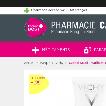
Pharmacie agréée par l’État français
MÉDICAMENTS
PARAP
Accueil
Marque
Vichy
Capital Soleil - Matifiant
RÉDUC
TION
-3€