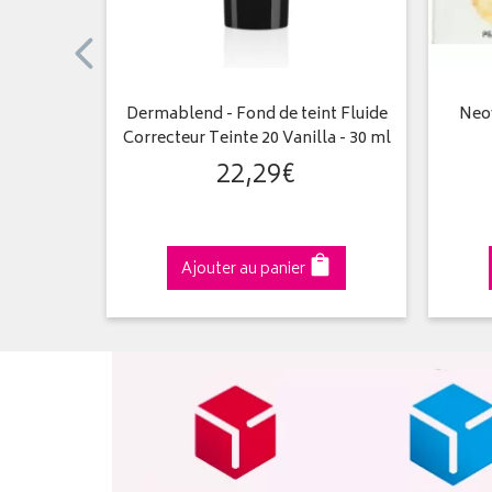
me ultra
Dermablend - Fond de teint Fluide
Neov
um 2x100mL
Correcteur Teinte 20 Vanilla - 30 ml
22
,
29
€
Ajouter au panier