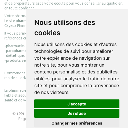
et de préparateurs est à votre écoute pour vous conseiller au quotidien,
en toute confiance.
Votre pharmacie en ligne :
pharmacie-cayeux.fr
Le site
pharmacie-cayeux.fr
est le prolongement digital de la pharmacie
Nous utilisons des
Cayeux Pharmabest Berck-sur-Mer – Rang-du-Fliers.
cookies
Il vous permet de réaliser vos achats en ligne parmi des milliers de
références en :
Nous utilisons des cookies et d'autres
-pharmacie,
-parapharmacie,
technologies de suivi pour améliorer
-diététique,
votre expérience de navigation sur
-produits vétérinaires.
notre site, pour vous montrer un
contenu personnalisé et des publicités
Commandez simplement vos produits en ligne et choisissez le retrait
rapide au drive ou la livraison à domicile, en toute simplicité.
ciblées, pour analyser le trafic de notre
site et pour comprendre la provenance
La
pharmacie Cayeux
s’engage à vous offrir une expérience pratique,
de nos visiteurs.
fiable et sécurisée, en officine comme en ligne, au service de votre
santé et de votre bien-être.
J'accepte
© 1991-2026
PHARMACIE CAYEUX
– Tous droits réservés –
Je refuse
Page mise à jour le 03/08/2026 –
Pharmacie en ligne
Changer mes préférences
Apotekisto