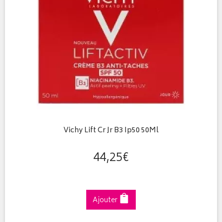
Vichy Lift Cr Jr B3 Ip50 50Ml
44
,
25
€
Ajouter