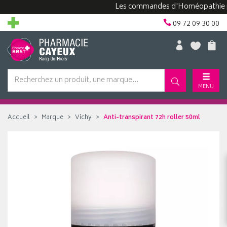
Les commandes d'Homéopathie peuven
09 72 09 30 00
MENU
Accueil
Marque
Vichy
Anti-transpirant 72h roller 50ml