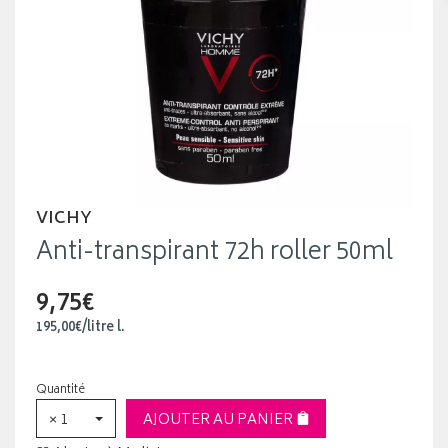
VICHY
Anti-transpirant 72h roller 50ml
9,75€
195
,
00
€
/
litre
l.
Quantité
× 1
AJOUTER AU PANIER