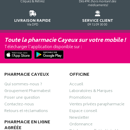
Cliquez & Retirez
Dès 49€
(hors montant des
médicaments)
LIVRAISON RAPIDE
SERVICE CLIENT
Via DPD
09 72 09 30 00
Toute la pharmacie Cayeux sur votre mobile !
Télécharger l’application disponible sur :
PHARMACIE CAYEUX
OFFICINE
Qui sommes-nous ?
Accueil
Groupement Pharmabest
Laboratoires & Marques
Poser une question
Promotions
Contactez-nous
Ventes privées parapharmacie
Retours et réclamations
Espace conseil
Newsletter
PHARMACIE EN LIGNE
Ordonnance
AGRÉÉE