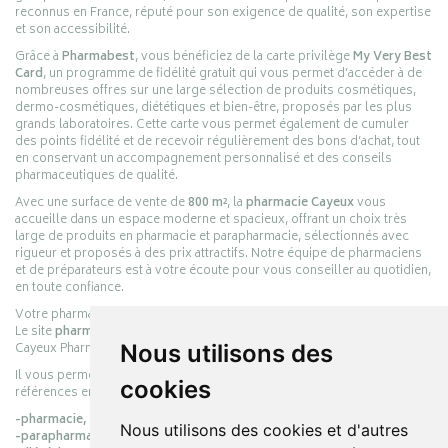
reconnus en France, réputé pour son exigence de qualité, son expertise
et son accessibilité.
Grâce à
Pharmabest
, vous bénéficiez de la carte privilège
My Very Best
Card
, un programme de fidélité gratuit qui vous permet d’accéder à de
nombreuses offres sur une large sélection de produits cosmétiques,
dermo-cosmétiques, diététiques et bien-être, proposés par les plus
grands laboratoires. Cette carte vous permet également de cumuler
des points fidélité et de recevoir régulièrement des bons d’achat, tout
en conservant un accompagnement personnalisé et des conseils
pharmaceutiques de qualité.
Avec une surface de vente de
800 m²
, la
pharmacie Cayeux
vous
accueille dans un espace moderne et spacieux, offrant un choix très
large de produits en pharmacie et parapharmacie, sélectionnés avec
rigueur et proposés à des prix attractifs. Notre équipe de pharmaciens
et de préparateurs est à votre écoute pour vous conseiller au quotidien,
en toute confiance.
Votre pharmacie en ligne :
pharmacie-cayeux.fr
Le site
pharmacie-cayeux.fr
est le prolongement digital de la pharmacie
Cayeux Pharmabest Berck-sur-Mer – Rang-du-Fliers.
Nous utilisons des
Il vous permet de réaliser vos achats en ligne parmi des milliers de
cookies
références en :
-pharmacie,
Nous utilisons des cookies et d'autres
-parapharmacie,