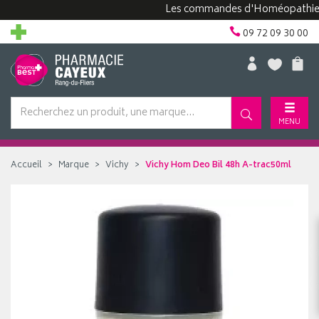
Les commandes d'Homéopathie peuve
09 72 09 30 00
MENU
Accueil
Marque
Vichy
Vichy Hom Deo Bil 48h A-trac50ml