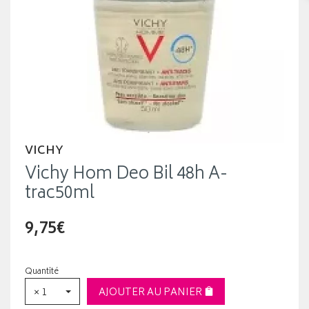
VICHY
Vichy Hom Deo Bil 48h A-
trac50ml
9,75€
Quantité
× 1
AJOUTER AU PANIER