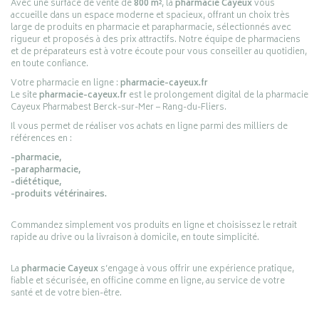
Avec une surface de vente de
800 m²
, la
pharmacie Cayeux
vous
accueille dans un espace moderne et spacieux, offrant un choix très
large de produits en pharmacie et parapharmacie, sélectionnés avec
rigueur et proposés à des prix attractifs. Notre équipe de pharmaciens
et de préparateurs est à votre écoute pour vous conseiller au quotidien,
en toute confiance.
Votre pharmacie en ligne :
pharmacie-cayeux.fr
Le site
pharmacie-cayeux.fr
est le prolongement digital de la pharmacie
Cayeux Pharmabest Berck-sur-Mer – Rang-du-Fliers.
Il vous permet de réaliser vos achats en ligne parmi des milliers de
références en :
-pharmacie,
-parapharmacie,
-diététique,
-produits vétérinaires.
Commandez simplement vos produits en ligne et choisissez le retrait
rapide au drive ou la livraison à domicile, en toute simplicité.
La
pharmacie Cayeux
s’engage à vous offrir une expérience pratique,
fiable et sécurisée, en officine comme en ligne, au service de votre
santé et de votre bien-être.