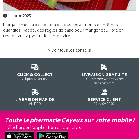
11 juin 2025
L'organisme n'a pas besoin de tous les aliments en mêmes
quantités. Rappel des règles de base pour manger équilibré en
respectant la pyramide alimentaire.
> Voir tous les conseils
CLICK & COLLECT
LIVRAISON GRATUITE
Cliquez & Retirez
Dès 49€
(hors montant des
médicaments)
LIVRAISON RAPIDE
SERVICE CLIENT
Via DPD
09 72 09 30 00
Toute la pharmacie Cayeux sur votre mobile !
Télécharger l’application disponible sur :