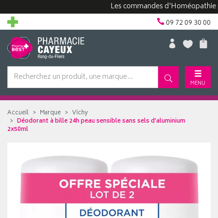
Les commandes d'Homéopathie peuvent
09 72 09 30 00
MENU
Accueil
Marque
Vichy
Déodorant à bille 24h peau sensible sans sels d'aluminium
2x50ml