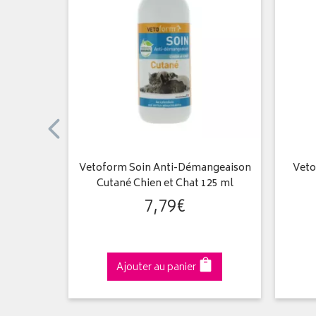
ge chat
Vetoform Soin Anti-Démangeaison
Veto
Cutané Chien et Chat 125 ml
7
,
79
€
Ajouter au panier