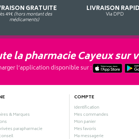
VRAISON GRATUITE
LIVRAISON RAPI
ès 49€
(hors montant des
Via DPD
médicaments)
te la pharmacie Cayeux sur v
arger l’application disponible sur :
NE
COMPTE
Identification
oires & Marques
Mes commandes
ons
Mon panier
privées parapharmacie
Mes favoris
conseil
Ma messagerie