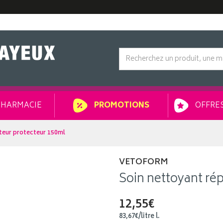
HARMACIE
OFFRES
PROMOTIONS
teur protecteur 150ml
VETOFORM
Soin nettoyant ré
12,55€
83
,
67
€
/
litre
l.