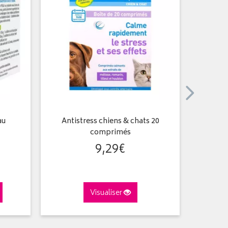
au
Antistress chiens & chats 20
Articulat
comprimés
9
,
29
€
Visualiser
A