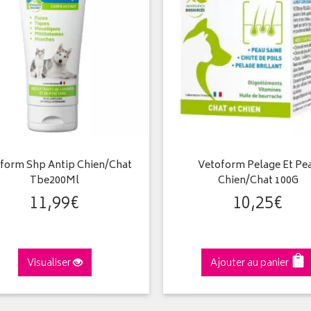
form Shp Antip Chien/Chat
Vetoform Pelage Et Pe
Tbe200Ml
Chien/Chat 100G
11
,
99
€
10
,
25
€
Visualiser
Ajouter au panier