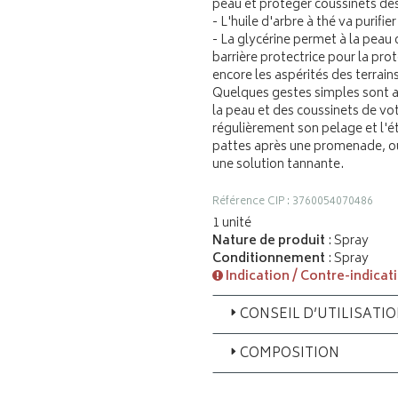
peau et protéger coussinets des
- L'huile d'arbre à thé va purifi
- La glycérine permet à la peau
barrière protectrice pour la pro
encore les aspérités des terrai
Quelques gestes simples sont au
la peau et des coussinets de 
régulièrement son pelage et l'ét
pattes après une promenade, ou
une solution tannante.
Référence CIP : 3760054070486
1 unité
Nature de produit
: Spray
Conditionnement
: Spray
Indication / Contre-indicat
CONSEIL D’UTILISATI
COMPOSITION