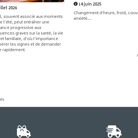
14 juin 2025
illet 2026
Changement d’heure, froid, couvr
l, souvent associé aux moments
anxiété,...
de l’été, peut entraîner une
ance progressive aux
ences graves sur la santé, la vie
 et familiale, d’où l’importance
pérer les signes et de demander
de rapidement.
tés