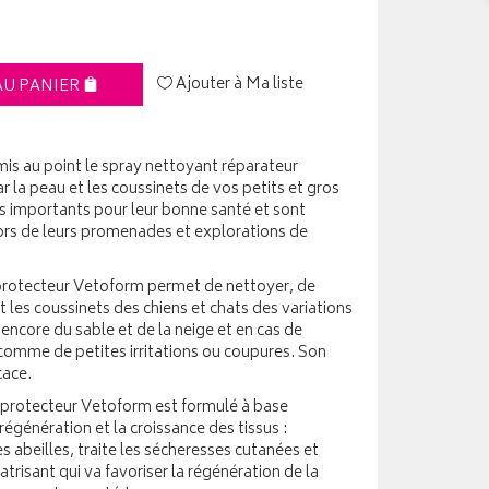
Ajouter à Ma liste
AU PANIER
is au point le spray nettoyant réparateur
ar la peau et les coussinets de vos petits et gros
 importants pour leur bonne santé et sont
ors de leurs promenades et explorations de
protecteur Vetoform permet de nettoyer, de
t les coussinets des chiens et chats des variations
encore du sable et de la neige et en cas de
 comme de petites irritations ou coupures. Son
cace.
t protecteur Vetoform est formulé à base
 régénération et la croissance des tissus :
les abeilles, traite les sécheresses cutanées et
trisant qui va favoriser la régénération de la