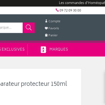
Les commandes d'Homéopathie peuve
09 72 09 30 00
Compte
Favoris
Panier
 EXCLUSIVES
MARQUES
parateur protecteur 150ml