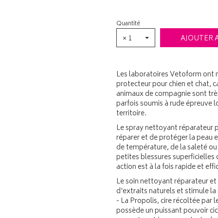
Quantité
× 1
AJOUTER 
Les laboratoires Vetoform ont m
protecteur pour chien et chat, c
animaux de compagnie sont très
parfois soumis à rude épreuve l
territoire.
Le spray nettoyant réparateur 
réparer et de protéger la peau e
de température, de la saleté ou 
petites blessures superficielles
action est à la fois rapide et effi
Le soin nettoyant réparateur e
d'extraits naturels et stimule la
- La Propolis, cire récoltée par 
possède un puissant pouvoir cica