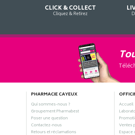
CLICK & COLLECT
LI
Cliquez & Retirez
D
Tou
Téléch
PHARMACIE CAYEUX
OFFICI
Qui sommes-nous ?
Accueil
Groupement Pharmabest
Laborat
Poser une question
Promoti
Contactez-nous
Ventes 
Retours et réclamations
Espace 