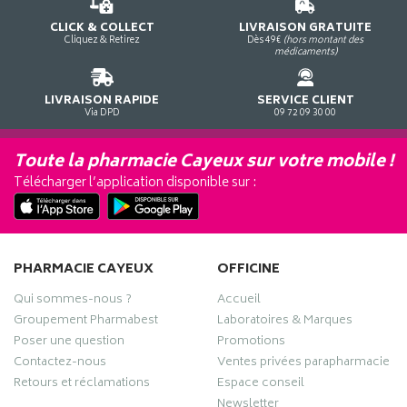
CLICK & COLLECT
LIVRAISON GRATUITE
Cliquez & Retirez
Dès 49€
(hors montant des
médicaments)
LIVRAISON RAPIDE
SERVICE CLIENT
Via DPD
09 72 09 30 00
Toute la pharmacie Cayeux sur votre mobile !
Télécharger l’application disponible sur :
PHARMACIE CAYEUX
OFFICINE
Qui sommes-nous ?
Accueil
Groupement Pharmabest
Laboratoires & Marques
Poser une question
Promotions
Contactez-nous
Ventes privées parapharmacie
Retours et réclamations
Espace conseil
Newsletter