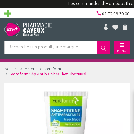
Les commandes d'Homéopathie peuven
09 72 09 30 00
MENU
Accueil
Marque
Vetoform
Vetoform Shp Antip Chien/Chat Tbe200Ml