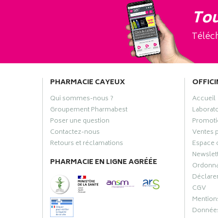
Tou
Téléch
PHARMACIE CAYEUX
OFFICI
Qui sommes-nous ?
Accueil
Groupement Pharmabest
Laborat
Poser une question
Promoti
Contactez-nous
Ventes 
Retours et réclamations
Espace 
Newslet
PHARMACIE EN LIGNE AGRÉÉE
Ordonn
Déclarer
CGV
Mentions
Données