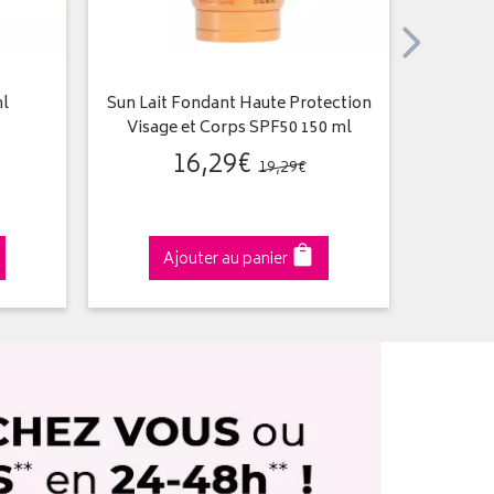
ml
Sun Lait Fondant Haute Protection
Zinc 
Visage et Corps SPF50 150 ml
16
,
29
€
19
,
29
€
Ajouter au panier
A