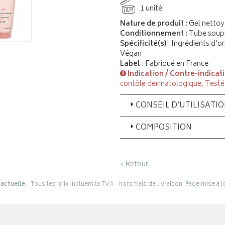
1 unité
18M
Nature de produit
: Gel nettoy
Conditionnement
: Tube soup
Spécificité(s)
: Ingrédients d'or
Végan
Label
: Fabriqué en France
Indication / Contre-indicat
contôle dermatologique, Testé
CONSEIL D’UTILISATI
COMPOSITION
‹ Retour
actuelle
- Tous les prix incluent la TVA - hors frais de livraison. Page mise à 