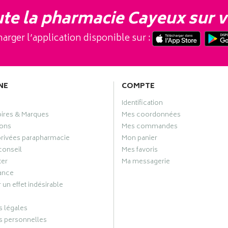
te la pharmacie Cayeux sur v
arger l’application disponible sur :
NE
COMPTE
Identification
oires & Marques
Mes coordonnées
ons
Mes commandes
privées parapharmacie
Mon panier
conseil
Mes favoris
ter
Ma messagerie
ance
 un effet indésirable
 légales
 personnelles