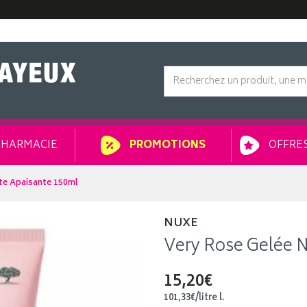
HARMACIE
OFFRES
PROMOTIONS
te Apaisante 150ml
NUXE
Very Rose Gelée 
15,20€
101
,
33
€
/
litre
l.