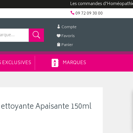
Les commandes d'Homéopathie peuvent
09 72 09 30 00
Compte
Favoris
Panier
 EXCLUSIVES
MARQUES
Nettoyante Apaisante 150ml