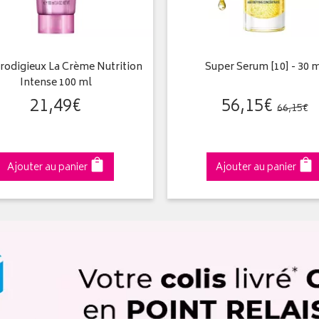
rodigieux La Crème Nutrition
Super Serum [10] - 30 
Intense 100 ml
21
,
49
€
56
,
15
€
66
,
15
€
Ajouter au panier
Ajouter au panier