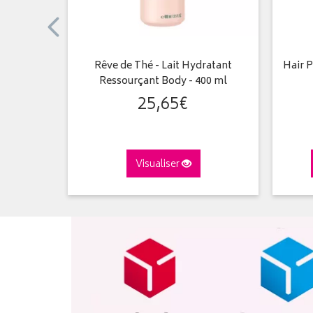
heveux et
Rêve de Thé - Lait Hydratant
Hair P
l
Ressourçant Body - 400 ml
25
,
65
€
Visualiser