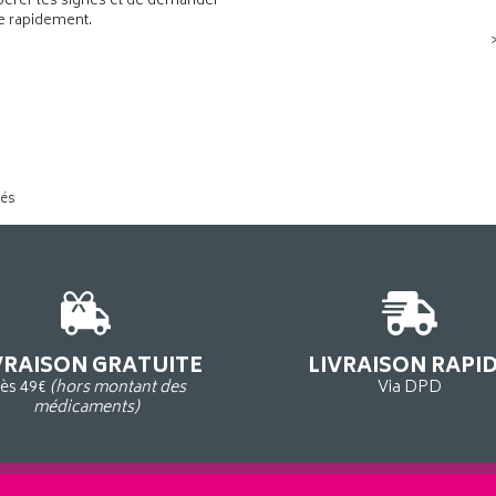
pérer les signes et de demander
de rapidement.
tés
VRAISON GRATUITE
LIVRAISON RAPI
ès 49€
(hors montant des
Via DPD
médicaments)