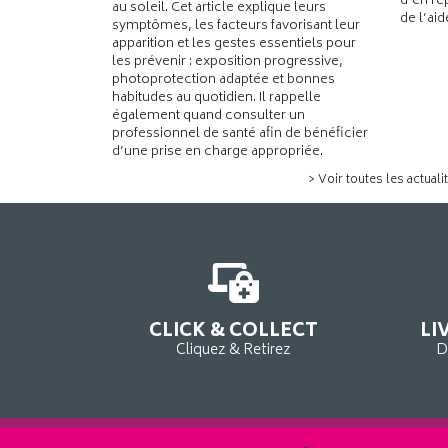
d’en re
au soleil. Cet article explique leurs
de l’ai
symptômes, les facteurs favorisant leur
apparition et les gestes essentiels pour
les prévenir : exposition progressive,
photoprotection adaptée et bonnes
habitudes au quotidien. Il rappelle
également quand consulter un
professionnel de santé afin de bénéficier
d’une prise en charge appropriée.
> Voir toutes les actuali
CLICK & COLLECT
LI
Cliquez & Retirez
D