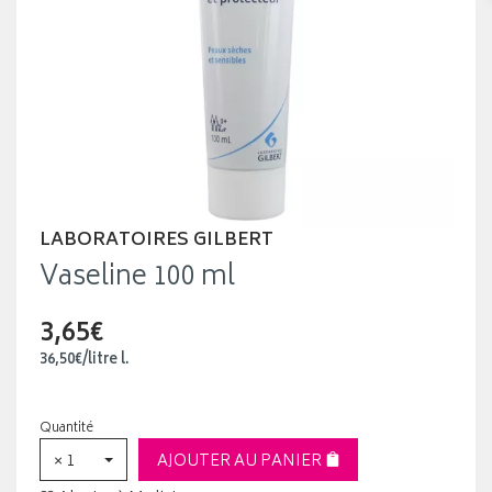
LABORATOIRES GILBERT
Vaseline 100 ml
3,65€
36
,
50
€
/
litre
l.
Quantité
× 1
AJOUTER AU PANIER