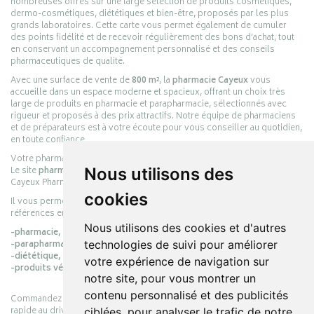
nombreuses offres sur une large sélection de produits cosmétiques,
dermo-cosmétiques, diététiques et bien-être, proposés par les plus
grands laboratoires. Cette carte vous permet également de cumuler
des points fidélité et de recevoir régulièrement des bons d’achat, tout
en conservant un accompagnement personnalisé et des conseils
pharmaceutiques de qualité.
Avec une surface de vente de
800 m²
, la
pharmacie Cayeux
vous
accueille dans un espace moderne et spacieux, offrant un choix très
large de produits en pharmacie et parapharmacie, sélectionnés avec
rigueur et proposés à des prix attractifs. Notre équipe de pharmaciens
et de préparateurs est à votre écoute pour vous conseiller au quotidien,
en toute confiance.
Votre pharmacie en ligne :
pharmacie-cayeux.fr
Le site
pharmacie-cayeux.fr
est le prolongement digital de la pharmacie
Nous utilisons des
Cayeux Pharmabest Berck-sur-Mer – Rang-du-Fliers.
cookies
Il vous permet de réaliser vos achats en ligne parmi des milliers de
références en :
Nous utilisons des cookies et d'autres
-pharmacie,
-parapharmacie,
technologies de suivi pour améliorer
-diététique,
votre expérience de navigation sur
-produits vétérinaires.
notre site, pour vous montrer un
contenu personnalisé et des publicités
Commandez simplement vos produits en ligne et choisissez le retrait
rapide au drive ou la livraison à domicile, en toute simplicité.
ciblées, pour analyser le trafic de notre