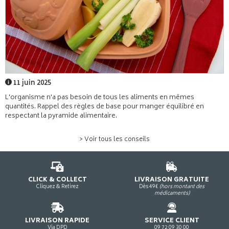
11 juin 2025
L'organisme n'a pas besoin de tous les aliments en mêmes
quantités. Rappel des règles de base pour manger équilibré en
respectant la pyramide alimentaire.
> Voir tous les conseils
CLICK & COLLECT
LIVRAISON GRATUITE
Cliquez & Retirez
Dès 49€
(hors montant des
médicaments)
LIVRAISON RAPIDE
SERVICE CLIENT
Via DPD
09 72 09 30 00