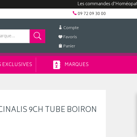
Les commandes d'Homéopathie peuv
09 72 09 30 00
Compte
Favoris
Panier
 EXCLUSIVES
MARQUES
CINALIS 9CH TUBE BOIRON