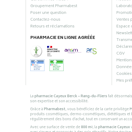
Groupement Pharmabest
Laborat
Poser une question
Promoti
Contactez-nous
Ventes 
Retours et réclamations
Espace 
Newslet
PHARMACIE EN LIGNE AGRÉÉE
Transme
Déclarer
CGV
Mentions
Données
Cookies
Mes pré
La
pharmacie Cayeux Berck – Rang-du-Fliers
fait désormai
son expertise et son accessibilité.
Grâce à
Pharmabest
, vous bénéficiez de la carte privilège
M
produits cosmétiques, dermo-cosmétiques, diététiques et bi
régulièrement des bons d’achat, tout en conservant un ac
Avec une surface de vente de
800 m²
, la
pharmacie Cayeux
v