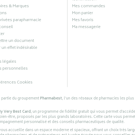
oires & Marques
Mes commandes
ons
Mon panier
privées parapharmacie
Mes favoris
conseil
Ma messagerie
ter
ttre un document
 un effet indésirable
 légales
 personnelles
férences Cookies
s partie du groupement
Pharmabest
, l’un des réseaux de pharmacies les plus
y Very Best Card
, un programme de fidélité gratuit qui vous permet d’accéd
en-être, proposés par les plus grands laboratoires. Cette carte vous permet
compagnement personnalisé et des conseils pharmaceutiques de qualité.
ous accueille dans un espace moderne et spacieux, offrant un choix très lar