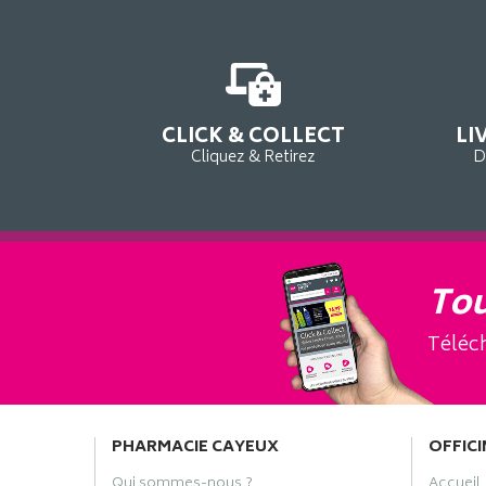
CLICK & COLLECT
LI
Cliquez & Retirez
D
Tou
Téléch
PHARMACIE CAYEUX
OFFICI
Qui sommes-nous ?
Accueil