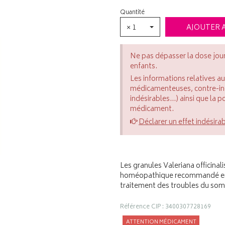
Quantité
× 1
AJOUTER 
Ne pas dépasser la dose jou
enfants.
Les informations relatives a
médicamenteuses, contre-indi
indésirables...) ainsi que la 
médicament.
Déclarer un effet indésira
Les granules Valeriana officina
homéopathique recommandé en c
traitement des troubles du so
Référence CIP : 3400307728169
ATTENTION MÉDICAMENT