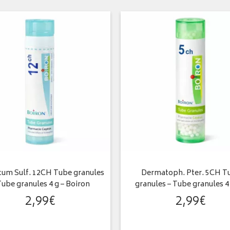
cum Sulf. 12CH Tube granules
Dermatoph. Pter. 5CH T
Tube granules 4 g – Boiron
granules – Tube granules 4
2
,
99
€
2
,
99
€