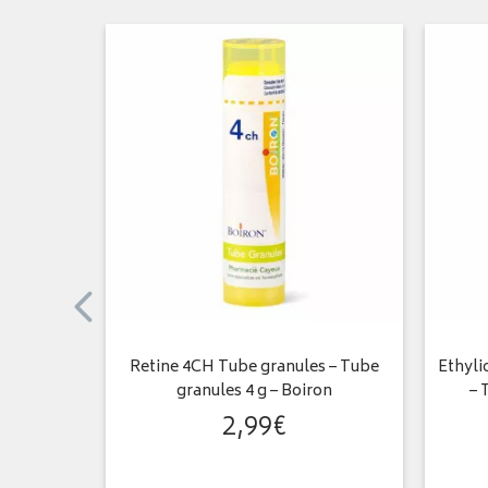
– Dose
Retine 4CH Tube granules – Tube
Ethyli
granules 4 g – Boiron
– 
2
,
99
€