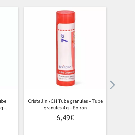
ube
Cristallin 7CH Tube granules – Tube
Arsen
 g –…
granules 4 g – Boiron
6
,
49
€