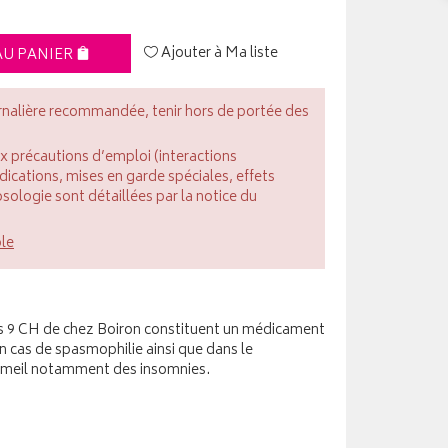
Ajouter à Ma liste
AU PANIER
rnalière recommandée, tenir hors de portée des
ux précautions d’emploi (interactions
cations, mises en garde spéciales, effets
posologie sont détaillées par la notice du
ble
lis 9 CH de chez Boiron constituent un médicament
as de spasmophilie ainsi que dans le
mmeil notamment des insomnies.