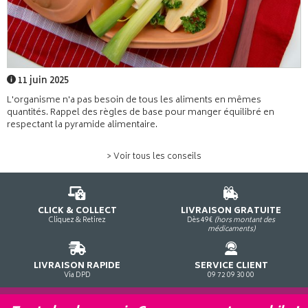
11 juin 2025
L'organisme n'a pas besoin de tous les aliments en mêmes
quantités. Rappel des règles de base pour manger équilibré en
respectant la pyramide alimentaire.
> Voir tous les conseils
CLICK & COLLECT
LIVRAISON GRATUITE
Cliquez & Retirez
Dès 49€
(hors montant des
médicaments)
LIVRAISON RAPIDE
SERVICE CLIENT
Via DPD
09 72 09 30 00