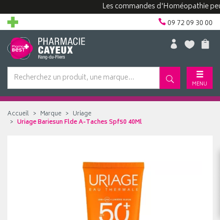
Les commandes d'Homéopathie peuvent 
09 72 09 30 00
MENU
Accueil
Marque
Uriage
Uriage Bariesun Flde A-Taches Spf50 40Ml