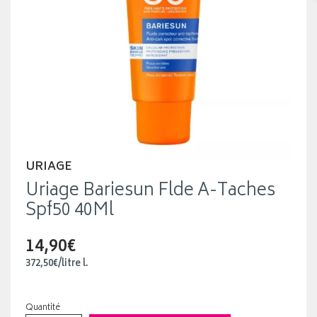
URIAGE
Uriage Bariesun Flde A-Taches
Spf50 40Ml
14,90€
372
,
50
€
/
litre
l.
Quantité