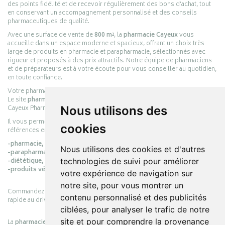
des points fidélité et de recevoir régulièrement des bons d’achat, tout
en conservant un accompagnement personnalisé et des conseils
pharmaceutiques de qualité.
Avec une surface de vente de
800 m²
, la
pharmacie Cayeux
vous
accueille dans un espace moderne et spacieux, offrant un choix très
large de produits en pharmacie et parapharmacie, sélectionnés avec
rigueur et proposés à des prix attractifs. Notre équipe de pharmaciens
et de préparateurs est à votre écoute pour vous conseiller au quotidien,
en toute confiance.
Votre pharmacie en ligne :
pharmacie-cayeux.fr
Le site
pharmacie-cayeux.fr
est le prolongement digital de la pharmacie
Cayeux Pharmabest Berck-sur-Mer – Rang-du-Fliers.
Nous utilisons des
Il vous permet de réaliser vos achats en ligne parmi des milliers de
cookies
références en :
-pharmacie,
Nous utilisons des cookies et d'autres
-parapharmacie,
-diététique,
technologies de suivi pour améliorer
-produits vétérinaires.
votre expérience de navigation sur
notre site, pour vous montrer un
Commandez simplement vos produits en ligne et choisissez le retrait
contenu personnalisé et des publicités
rapide au drive ou la livraison à domicile, en toute simplicité.
ciblées, pour analyser le trafic de notre
site et pour comprendre la provenance
La
pharmacie Cayeux
s’engage à vous offrir une expérience pratique,