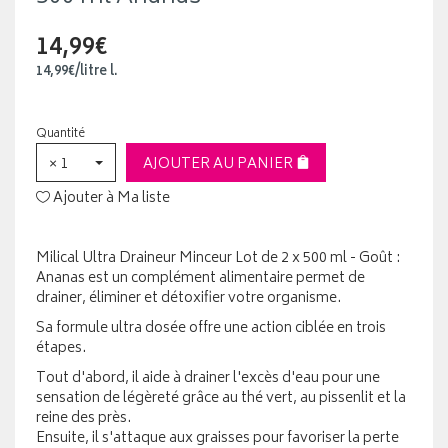
14,99€
14
,
99
€
/
litre
l.
Quantité
× 1
AJOUTER AU PANIER
Ajouter à Ma liste
Milical Ultra Draineur Minceur Lot de 2 x 500 ml - Goût :
Ananas est un complément alimentaire permet de
drainer, éliminer et détoxifier votre organisme.
Sa formule ultra dosée offre une action ciblée en trois
étapes.
Tout d'abord, il aide à drainer l'excès d'eau pour une
sensation de légèreté grâce au thé vert, au pissenlit et la
reine des près.
Ensuite, il s'attaque aux graisses pour favoriser la perte