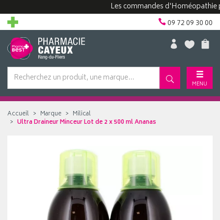
Les commandes d'Homéopathie peuvent
09 72 09 30 00
MENU
Accueil
Marque
Milical
Ultra Draineur Minceur Lot de 2 x 500 ml Ananas