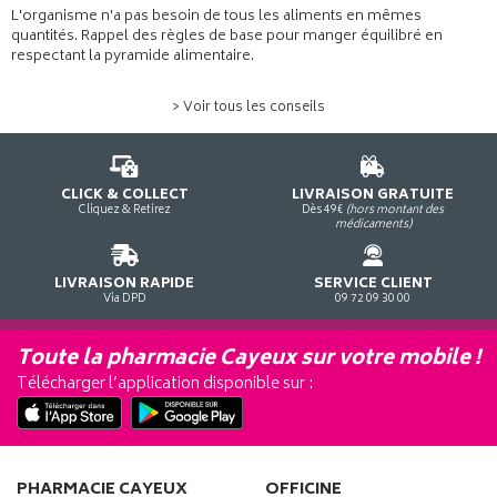
L'organisme n'a pas besoin de tous les aliments en mêmes
quantités. Rappel des règles de base pour manger équilibré en
respectant la pyramide alimentaire.
> Voir tous les conseils
CLICK & COLLECT
LIVRAISON GRATUITE
Cliquez & Retirez
Dès 49€
(hors montant des
médicaments)
LIVRAISON RAPIDE
SERVICE CLIENT
Via DPD
09 72 09 30 00
Toute la pharmacie Cayeux sur votre mobile !
Télécharger l’application disponible sur :
PHARMACIE CAYEUX
OFFICINE