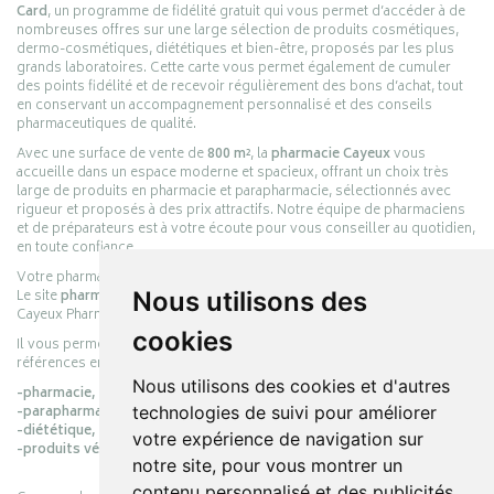
Card
, un programme de fidélité gratuit qui vous permet d’accéder à de
nombreuses offres sur une large sélection de produits cosmétiques,
dermo-cosmétiques, diététiques et bien-être, proposés par les plus
grands laboratoires. Cette carte vous permet également de cumuler
des points fidélité et de recevoir régulièrement des bons d’achat, tout
en conservant un accompagnement personnalisé et des conseils
pharmaceutiques de qualité.
Avec une surface de vente de
800 m²
, la
pharmacie Cayeux
vous
accueille dans un espace moderne et spacieux, offrant un choix très
large de produits en pharmacie et parapharmacie, sélectionnés avec
rigueur et proposés à des prix attractifs. Notre équipe de pharmaciens
et de préparateurs est à votre écoute pour vous conseiller au quotidien,
en toute confiance.
Votre pharmacie en ligne :
pharmacie-cayeux.fr
Le site
pharmacie-cayeux.fr
est le prolongement digital de la pharmacie
Nous utilisons des
Cayeux Pharmabest Berck-sur-Mer – Rang-du-Fliers.
cookies
Il vous permet de réaliser vos achats en ligne parmi des milliers de
références en :
Nous utilisons des cookies et d'autres
-pharmacie,
-parapharmacie,
technologies de suivi pour améliorer
-diététique,
votre expérience de navigation sur
-produits vétérinaires.
notre site, pour vous montrer un
contenu personnalisé et des publicités