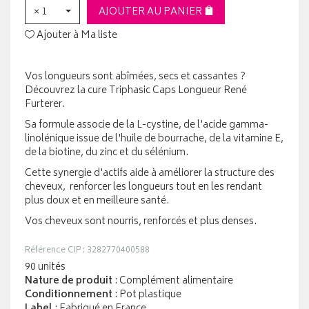
× 1
AJOUTER AU PANIER
Ajouter à Ma liste
Vos longueurs sont abîmées, secs et cassantes ?
Découvrez la cure Triphasic Caps Longueur René
Furterer.
Sa formule associe de la L-cystine, de l'acide gamma-
linolénique issue de l'huile de bourrache, de la vitamine E,
de la biotine, du zinc et du sélénium.
Cette synergie d'actifs aide à améliorer la structure des
cheveux, renforcer les longueurs tout en les rendant
plus doux et en meilleure santé.
Vos cheveux sont nourris, renforcés et plus denses.
Référence CIP : 3282770400588
90 unités
Nature de produit
: Complément alimentaire
Conditionnement
: Pot plastique
Label
: Fabriqué en France