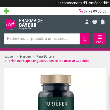
Les commandes d'Homéopathie peuven
09 72 09 30 00
MENU
Accueil
Marque
René Furterer
Triphasic Caps Longueur, Densité et Force 90 Capsules