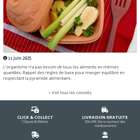
11 juin 2025
L'organisme n'a pas besoin de tous les aliments en mêmes
quantités. Rappel des règles de base pour manger équilibré en
respectant la pyramide alimentaire.
> Voir tous les conseils
CLICK & COLLECT
LIVRAISON GRATUITE
Cliquez & Retirez
Dès 49€
(hors montant des
médicaments)