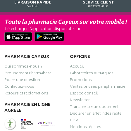
LIVRAISON RAPIDE
SERVICE CLIENT
Via DPD
09 72 09 30 00
Toute la pharmacie Cayeux sur votre mobile !
Télécharger l’application disponible sur :
PHARMACIE CAYEUX
OFFICINE
Qui sommes-nous ?
Accueil
Groupement Pharmabest
Laboratoires & Marques
Poser une question
Promotions
Contactez-nous
Ventes privées parapharmacie
Retours et réclamations
Espace conseil
Newsletter
PHARMACIE EN LIGNE
Transmettre un document
AGRÉÉE
Déclarer un effet indésirable
CGV
Mentions légales