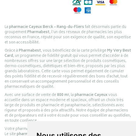
La
pharmacie Cayeux Berck – Rang-du-Fliers
fait désormais partie du
groupement
Pharmabest
, l’un des réseaux de pharmacies les plus
reconnus en France, réputé pour son exigence de qualité, son expertise
et son accessibilité.
Grâce à
Pharmabest
, vous bénéficiez de la carte privilège
My Very Best
Card
, un programme de fidélité gratuit qui vous permet d’accéder à de
nombreuses offres sur une large sélection de produits cosmétiques,
dermo-cosmétiques, diététiques et bien-être, proposés par les plus
grands laboratoires. Cette carte vous permet également de cumuler
des points fidélité et de recevoir régulièrement des bons d’achat, tout
en conservant un accompagnement personnalisé et des conseils
pharmaceutiques de qualité.
Avec une surface de vente de
800 m²
, la
pharmacie Cayeux
vous
accueille dans un espace moderne et spacieux, offrant un choix très
large de produits en pharmacie et parapharmacie, sélectionnés avec
rigueur et proposés à des prix attractifs. Notre équipe de pharmaciens
et de préparateurs est à votre écoute pour vous conseiller au quotidien,
en toute confiance.
Votre pharmacie en ligne :
pharmacie-cayeux.fr
Le site
pharmacie-cayeux.fr
est le prolongement digital de la pharmacie
Nous utilisons des