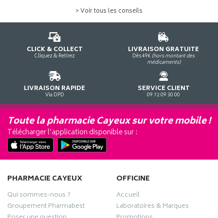
> Voir tous les conseils
CLICK & COLLECT
LIVRAISON GRATUITE
Cliquez & Retirez
Dès 49€
(hors montant des
médicaments)
LIVRAISON RAPIDE
SERVICE CLIENT
Via DPD
09 72 09 30 00
Toute la pharmacie Cayeux sur votre mobile !
Télécharger l’application disponible sur :
PHARMACIE CAYEUX
OFFICINE
Qui sommes-nous ?
Accueil
Groupement Pharmabest
Laboratoires & Marques
Poser une question
Promotions