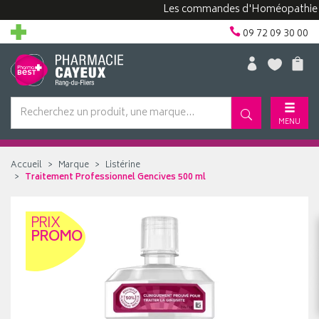
Les commandes d'Homéopathie peuven
09 72 09 30 00
MENU
Accueil
Marque
Listérine
Traitement Professionnel Gencives 500 ml
PRIX
PROMO