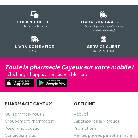
CLICK & COLLECT
LIVRAISON GRATUITE
Cliquez & Retirez
Dès 49€
(hors montant des
médicaments)
LIVRAISON RAPIDE
SERVICE CLIENT
Via DPD
09 72 09 30 00
Toute la pharmacie Cayeux sur votre mobile !
Télécharger l’application disponible sur :
PHARMACIE CAYEUX
OFFICINE
Qui sommes-nous ?
Accueil
Groupement Pharmabest
Laboratoires & Marques
Poser une question
Promotions
Contactez-nous
Ventes privées parapharmacie