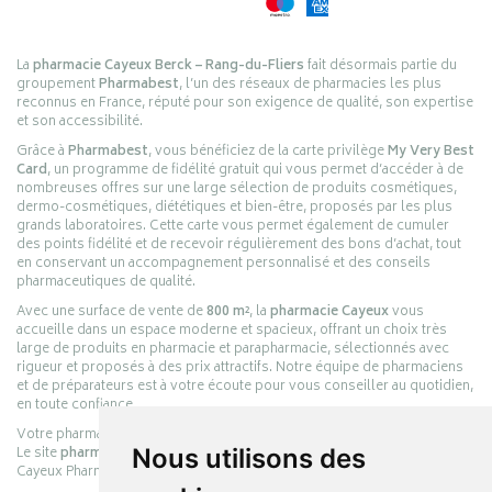
La
pharmacie Cayeux Berck – Rang-du-Fliers
fait désormais partie du
groupement
Pharmabest
, l’un des réseaux de pharmacies les plus
reconnus en France, réputé pour son exigence de qualité, son expertise
et son accessibilité.
Grâce à
Pharmabest
, vous bénéficiez de la carte privilège
My Very Best
Card
, un programme de fidélité gratuit qui vous permet d’accéder à de
nombreuses offres sur une large sélection de produits cosmétiques,
dermo-cosmétiques, diététiques et bien-être, proposés par les plus
grands laboratoires. Cette carte vous permet également de cumuler
des points fidélité et de recevoir régulièrement des bons d’achat, tout
en conservant un accompagnement personnalisé et des conseils
pharmaceutiques de qualité.
Avec une surface de vente de
800 m²
, la
pharmacie Cayeux
vous
accueille dans un espace moderne et spacieux, offrant un choix très
large de produits en pharmacie et parapharmacie, sélectionnés avec
rigueur et proposés à des prix attractifs. Notre équipe de pharmaciens
et de préparateurs est à votre écoute pour vous conseiller au quotidien,
en toute confiance.
Votre pharmacie en ligne :
pharmacie-cayeux.fr
Le site
pharmacie-cayeux.fr
est le prolongement digital de la pharmacie
Nous utilisons des
Cayeux Pharmabest Berck-sur-Mer – Rang-du-Fliers.