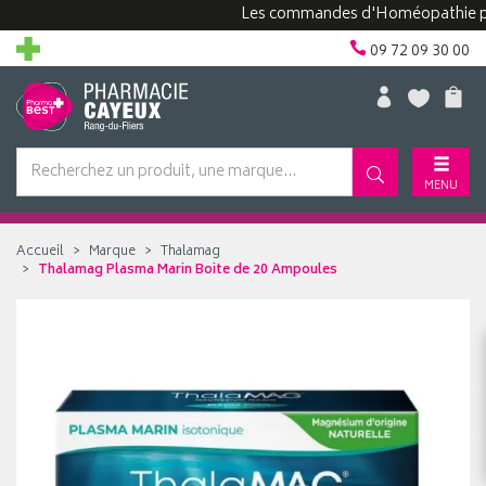
Les commandes d'Homéopathie peuvent
09 72 09 30 00
MENU
Accueil
Marque
Thalamag
Thalamag Plasma Marin Boite de 20 Ampoules