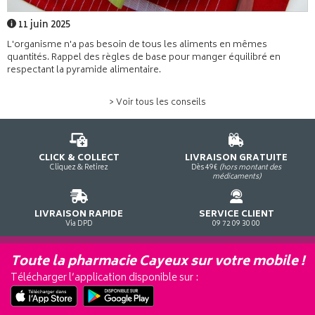
11 juin 2025
L'organisme n'a pas besoin de tous les aliments en mêmes
quantités. Rappel des règles de base pour manger équilibré en
respectant la pyramide alimentaire.
> Voir tous les conseils
CLICK & COLLECT
LIVRAISON GRATUITE
Cliquez & Retirez
Dès 49€
(hors montant des
médicaments)
LIVRAISON RAPIDE
SERVICE CLIENT
Via DPD
09 72 09 30 00
Toute la pharmacie Cayeux sur votre mobile !
Télécharger l’application disponible sur :