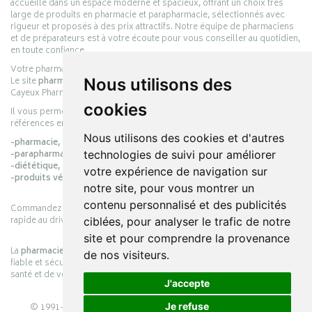
accueille dans un espace moderne et spacieux, offrant un choix très
large de produits en pharmacie et parapharmacie, sélectionnés avec
rigueur et proposés à des prix attractifs. Notre équipe de pharmaciens
et de préparateurs est à votre écoute pour vous conseiller au quotidien,
en toute confiance.
Votre pharmacie en ligne :
pharmacie-cayeux.fr
Le site
pharmacie-cayeux.fr
est le prolongement digital de la pharmacie
Nous utilisons des
Cayeux Pharmabest Berck-sur-Mer – Rang-du-Fliers.
cookies
Il vous permet de réaliser vos achats en ligne parmi des milliers de
références en :
Nous utilisons des cookies et d'autres
-pharmacie,
-parapharmacie,
technologies de suivi pour améliorer
-diététique,
votre expérience de navigation sur
-produits vétérinaires.
notre site, pour vous montrer un
contenu personnalisé et des publicités
Commandez simplement vos produits en ligne et choisissez le retrait
rapide au drive ou la livraison à domicile, en toute simplicité.
ciblées, pour analyser le trafic de notre
site et pour comprendre la provenance
La
pharmacie Cayeux
s’engage à vous offrir une expérience pratique,
de nos visiteurs.
fiable et sécurisée, en officine comme en ligne, au service de votre
santé et de votre bien-être.
J'accepte
© 1991-2026
PHARMACIE CAYEUX
– Tous droits réservés –
Je refuse