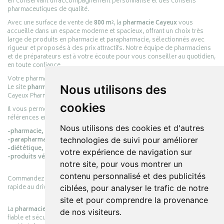
en conservant un accompagnement personnalisé et des conseils
pharmaceutiques de qualité.
Avec une surface de vente de
800 m²
, la
pharmacie Cayeux
vous
accueille dans un espace moderne et spacieux, offrant un choix très
large de produits en pharmacie et parapharmacie, sélectionnés avec
rigueur et proposés à des prix attractifs. Notre équipe de pharmaciens
et de préparateurs est à votre écoute pour vous conseiller au quotidien,
en toute confiance.
Votre pharmacie en ligne :
pharmacie-cayeux.fr
Le site
pharmacie-cayeux.fr
est le prolongement digital de la pharmacie
Nous utilisons des
Cayeux Pharmabest Berck-sur-Mer – Rang-du-Fliers.
cookies
Il vous permet de réaliser vos achats en ligne parmi des milliers de
références en :
Nous utilisons des cookies et d'autres
-pharmacie,
-parapharmacie,
technologies de suivi pour améliorer
-diététique,
votre expérience de navigation sur
-produits vétérinaires.
notre site, pour vous montrer un
contenu personnalisé et des publicités
Commandez simplement vos produits en ligne et choisissez le retrait
rapide au drive ou la livraison à domicile, en toute simplicité.
ciblées, pour analyser le trafic de notre
site et pour comprendre la provenance
La
pharmacie Cayeux
s’engage à vous offrir une expérience pratique,
de nos visiteurs.
fiable et sécurisée, en officine comme en ligne, au service de votre