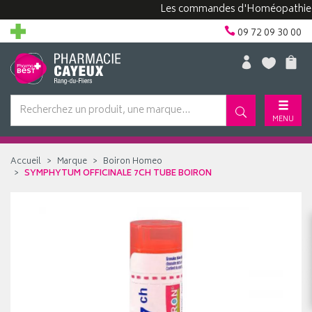
Les commandes d'Homéopathie peuve
09 72 09 30 00
MENU
Accueil
Marque
Boiron Homeo
SYMPHYTUM OFFICINALE 7CH TUBE BOIRON