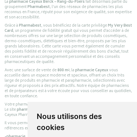
La
pharmacie Cayeux Berck – Rang-du-Fliers
fait désormais partie du
groupement
Pharmabest
, l’un des réseaux de pharmacies les plus
reconnus en France, réputé pour son exigence de qualité, son expertise
et son accessibilité.
Grâce à
Pharmabest
, vous bénéficiez de la carte privilège
My Very Best
Card
, un programme de fidélité gratuit qui vous permet d’accéder à de
nombreuses offres sur une large sélection de produits cosmétiques,
dermo-cosmétiques, diététiques et bien-être, proposés par les plus
grands laboratoires. Cette carte vous permet également de cumuler
des points fidélité et de recevoir régulièrement des bons d’achat, tout
en conservant un accompagnement personnalisé et des conseils
pharmaceutiques de qualité.
Avec une surface de vente de
800 m²
, la
pharmacie Cayeux
vous
accueille dans un espace moderne et spacieux, offrant un choix très
large de produits en pharmacie et parapharmacie, sélectionnés avec
rigueur et proposés à des prix attractifs. Notre équipe de pharmaciens
et de préparateurs est à votre écoute pour vous conseiller au quotidien,
en toute confiance.
Votre pharmacie en ligne :
pharmacie-cayeux.fr
Le site
pharmacie-cayeux.fr
est le prolongement digital de la pharmacie
Cayeux Pharmabest Berck-sur-Mer – Rang-du-Fliers.
Nous utilisons des
Il vous permet de réaliser vos achats en ligne parmi des milliers de
cookies
références en :
-pharmacie,