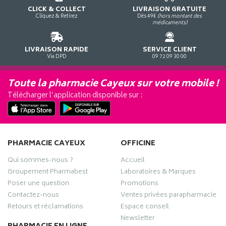
CLICK & COLLECT
LIVRAISON GRATUITE
Cliquez & Retirez
Dès 49€
(hors montant des
médicaments)
LIVRAISON RAPIDE
SERVICE CLIENT
Via DPD
09 72 09 30 00
Toute la pharmacie Cayeux sur votre mobile !
Télécharger l’application disponible sur :
PHARMACIE CAYEUX
OFFICINE
Qui sommes-nous ?
Accueil
Groupement Pharmabest
Laboratoires & Marques
Poser une question
Promotions
Contactez-nous
Ventes privées parapharmacie
Retours et réclamations
Espace conseil
Newsletter