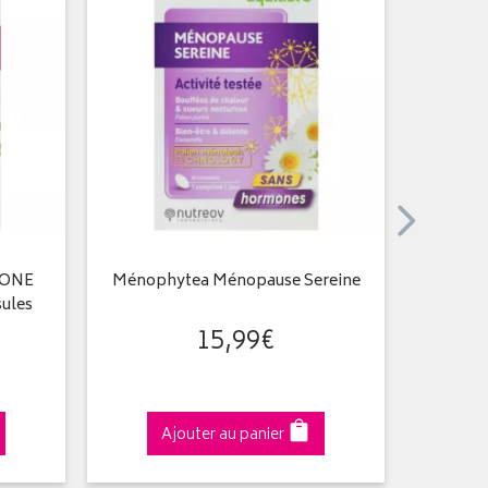
MONE
Ménophytea Ménopause Sereine
Bouffé
sules
15
,
99
€
Ajouter au panier
A