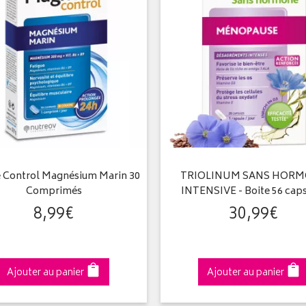
Control Magnésium Marin 30
TRIOLINUM SANS HOR
Comprimés
INTENSIVE - Boite 56 cap
8
,
99
€
30
,
99
€
Ajouter au panier
Ajouter au panier