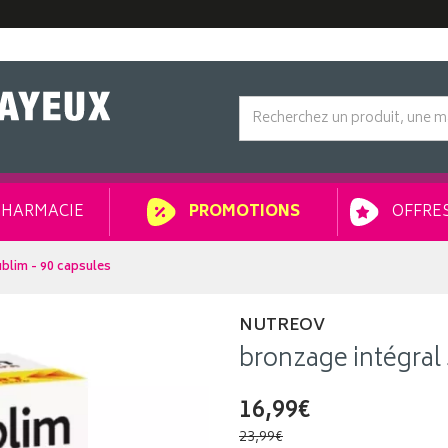
HARMACIE
OFFRES
PROMOTIONS
blim - 90 capsules
NUTREOV
bronzage intégral
16,99€
23,99€