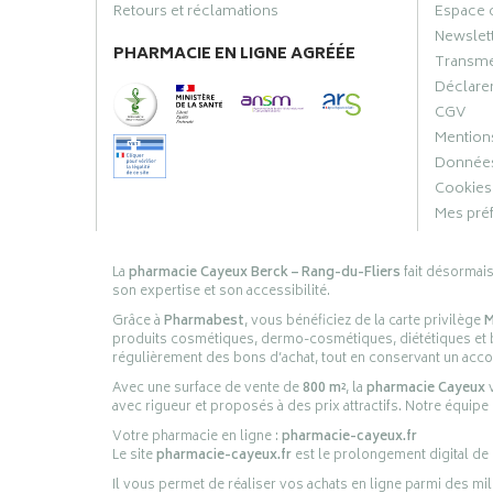
Retours et réclamations
Espace 
Newslet
PHARMACIE EN LIGNE AGRÉÉE
Transme
Déclarer
CGV
Mentions
Données
Cookies
Mes pré
La
pharmacie Cayeux Berck – Rang-du-Fliers
fait désormai
son expertise et son accessibilité.
Grâce à
Pharmabest
, vous bénéficiez de la carte privilège
M
produits cosmétiques, dermo-cosmétiques, diététiques et bi
régulièrement des bons d’achat, tout en conservant un ac
Avec une surface de vente de
800 m²
, la
pharmacie Cayeux
v
avec rigueur et proposés à des prix attractifs. Notre équipe
Votre pharmacie en ligne :
pharmacie-cayeux.fr
Le site
pharmacie-cayeux.fr
est le prolongement digital de
Il vous permet de réaliser vos achats en ligne parmi des mil