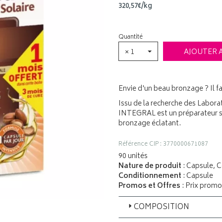
320
,
57
€
/kg
Quantité
× 1
AJOUTER 
Envie d'un beau bronzage ? Il fa
Issu de la recherche des La
INTEGRAL est un préparateur so
bronzage éclatant.
Référence CIP : 3770000671087
90 unités
Nature de produit
: Capsule, 
Conditionnement
: Capsule
Promos et Offres
: Prix promo
COMPOSITION