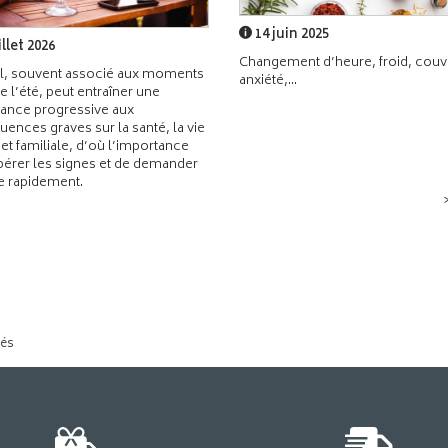
14 juin 2025
illet 2026
Changement d’heure, froid, couvr
l, souvent associé aux moments
anxiété,...
de l’été, peut entraîner une
ance progressive aux
ences graves sur la santé, la vie
 et familiale, d’où l’importance
pérer les signes et de demander
de rapidement.
tés