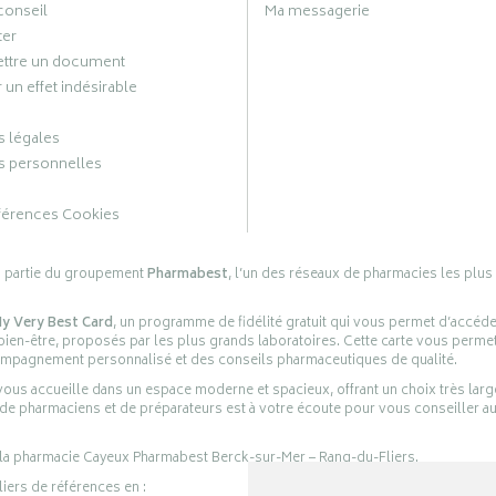
conseil
Ma messagerie
ter
ttre un document
 un effet indésirable
 légales
 personnelles
férences Cookies
s partie du groupement
Pharmabest
, l’un des réseaux de pharmacies les plus
y Very Best Card
, un programme de fidélité gratuit qui vous permet d’accéd
en-être, proposés par les plus grands laboratoires. Cette carte vous permet
compagnement personnalisé et des conseils pharmaceutiques de qualité.
ous accueille dans un espace moderne et spacieux, offrant un choix très lar
 de pharmaciens et de préparateurs est à votre écoute pour vous conseiller au
 la pharmacie Cayeux Pharmabest Berck-sur-Mer – Rang-du-Fliers.
liers de références en :