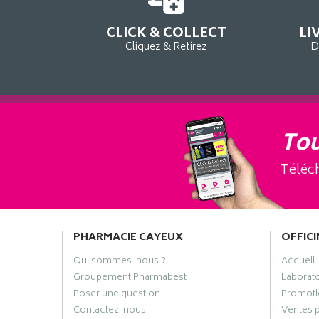
CLICK & COLLECT
LI
Cliquez & Retirez
D
Tou
Téléch
PHARMACIE CAYEUX
OFFICI
Qui sommes-nous ?
Accueil
Groupement Pharmabest
Laborat
Poser une question
Promoti
Contactez-nous
Ventes 