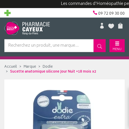
Les commandes d'Homéopathie peuvent 
09 72 09 30 00
MENU
Accueil
Marque
Dodie
Sucette anatomique silicone Jour Nuit +18 mois x2