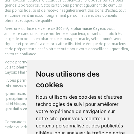
dermo-cosmétiques, diététiques et bien-être, proposés par les plus
grands laboratoires. Cette carte vous permet également de cumuler
des points fidélité et de recevoir régulièrement des bons d’achat, tout
en conservant un accompagnement personnalisé et des conseils
pharmaceutiques de qualité.
Avec une surface de vente de
800 m²
, la
pharmacie Cayeux
vous
accueille dans un espace moderne et spacieux, offrant un choix très
large de produits en pharmacie et parapharmacie, sélectionnés avec
rigueur et proposés à des prix attractifs. Notre équipe de pharmaciens
et de préparateurs est à votre écoute pour vous conseiller au quotidien,
en toute confiance.
Votre pharmacie en ligne :
pharmacie-cayeux.fr
Le site
pharmacie-cayeux.fr
est le prolongement digital de la pharmacie
Cayeux Pharmabest Berck-sur-Mer – Rang-du-Fliers.
Nous utilisons des
Il vous permet de réaliser vos achats en ligne parmi des milliers de
cookies
références en :
-pharmacie,
Nous utilisons des cookies et d'autres
-parapharmacie,
-diététique,
technologies de suivi pour améliorer
-produits vétérinaires.
votre expérience de navigation sur
notre site, pour vous montrer un
Commandez simplement vos produits en ligne et choisissez le retrait
contenu personnalisé et des publicités
rapide au drive ou la livraison à domicile, en toute simplicité.
ciblées, pour analyser le trafic de notre