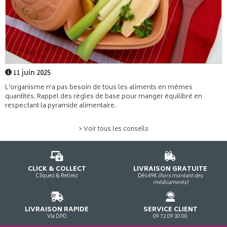
11 juin 2025
L'organisme n'a pas besoin de tous les aliments en mêmes
quantités. Rappel des règles de base pour manger équilibré en
respectant la pyramide alimentaire.
> Voir tous les conseils
CLICK & COLLECT
LIVRAISON GRATUITE
Cliquez & Retirez
Dès 49€
(hors montant des
médicaments)
LIVRAISON RAPIDE
SERVICE CLIENT
Via DPD
09 72 09 30 00