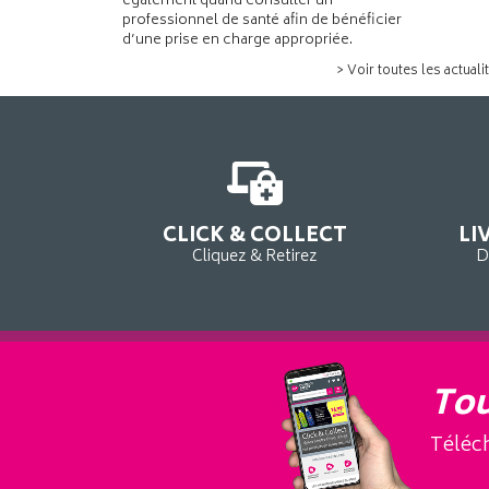
également quand consulter un
professionnel de santé afin de bénéficier
d’une prise en charge appropriée.
> Voir toutes les actuali
CLICK & COLLECT
LI
Cliquez & Retirez
D
Tou
Téléch