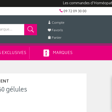
Les commandes d'Homéopathie peuve
09 72 09 30 00
Compte
Favoris
Panier
 EXCLUSIVES
MARQUES
MENT
0 gélules