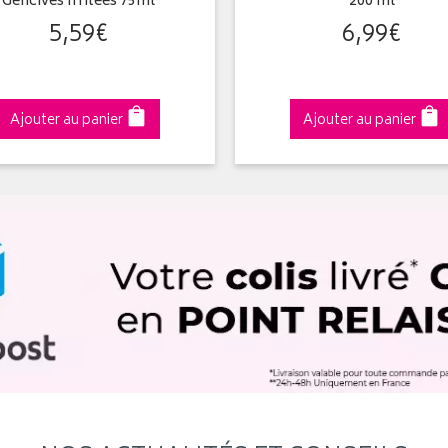
Gencives Irritées 75ml
200 ml
5
,
59
€
6
,
99
€
Ajouter au panier
Ajouter au panier