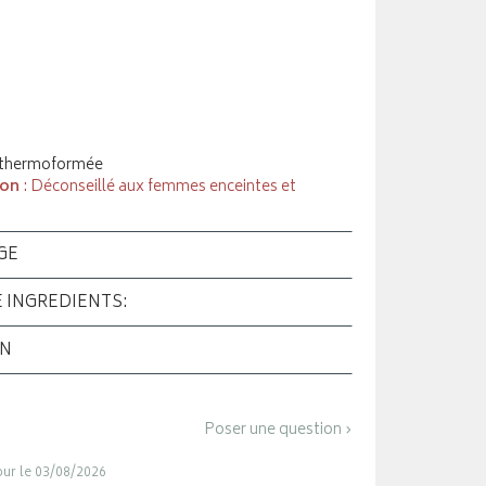
 thermoformée
ion
: Déconseillé aux femmes enceintes et
GE
E INGREDIENTS:
ON
Poser une question ›
jour le 03/08/2026