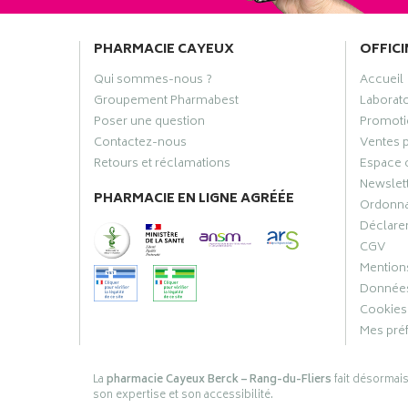
PHARMACIE CAYEUX
OFFICI
Qui sommes-nous ?
Accueil
Groupement Pharmabest
Laborat
Poser une question
Promoti
Contactez-nous
Ventes 
Retours et réclamations
Espace 
Newslet
PHARMACIE EN LIGNE AGRÉÉE
Ordonn
Déclarer
CGV
Mentions
Données
Cookies
Mes pré
La
pharmacie Cayeux Berck – Rang-du-Fliers
fait désormai
son expertise et son accessibilité.