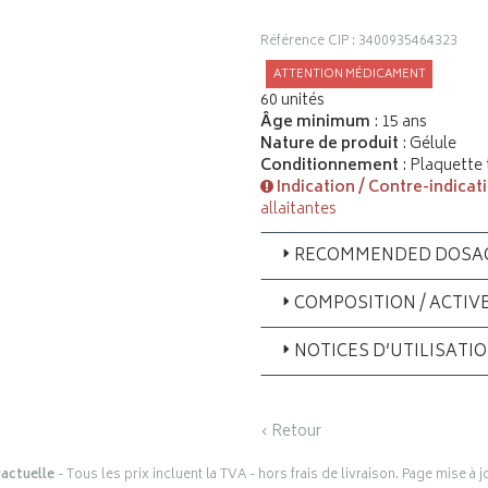
Référence CIP : 3400935464323
ATTENTION MÉDICAMENT
60 unités
Âge minimum
: 15 ans
Nature de produit
: Gélule
Conditionnement
: Plaquette
Indication / Contre-indicat
allaitantes
RECOMMENDED DOSA
COMPOSITION / ACTIV
NOTICES D’UTILISATI
‹ Retour
actuelle
- Tous les prix incluent la TVA - hors frais de livraison. Page mise à 