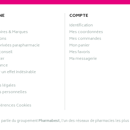
NE
COMPTE
Identification
oires & Marques
Mes coordonnées
ons
Mes commandes
privées parapharmacie
Mon panier
conseil
Mes favoris
ter
Ma messagerie
ance
 un effet indésirable
 légales
 personnelles
férences Cookies
s partie du groupement
Pharmabest
, l’un des réseaux de pharmacies les plus