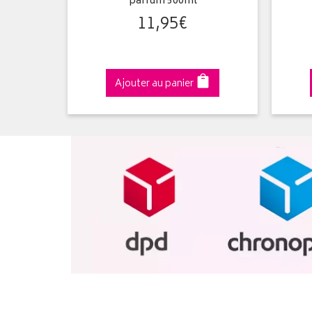
parfum 500ml
11
,
95
€
Ajouter au panier