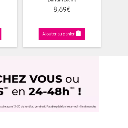
parfum 200ml
8
,
69
€
Ajouter au panier
A