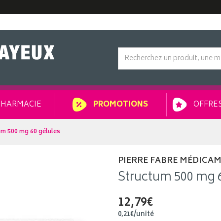
HARMACIE
OFFRES
PROMOTIONS
m 500 mg 60 gélules
PIERRE FABRE MÉDICA
Structum 500 mg 6
12,79€
0
,
21
€
/unité