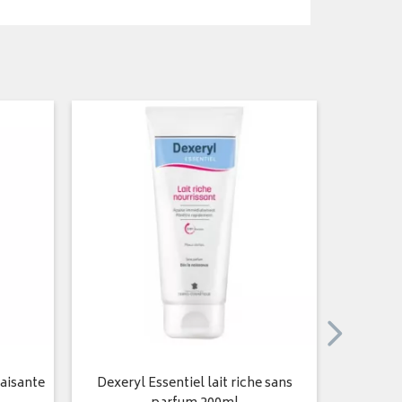
PRIX
PROM
aisante
Dexeryl Essentiel lait riche sans
Dexeryl