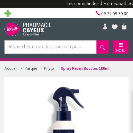
Les commandes d'Homéopathie peuvent
09 72 09 30 00
MENU
Accueil
Marque
Phyto
Spray Réveil Boucles 150ml