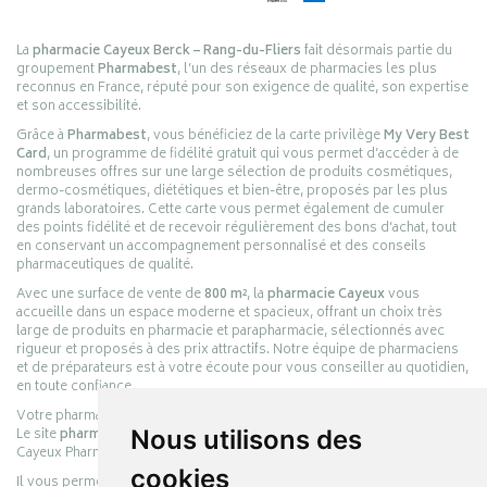
La
pharmacie Cayeux Berck – Rang-du-Fliers
fait désormais partie du
groupement
Pharmabest
, l’un des réseaux de pharmacies les plus
reconnus en France, réputé pour son exigence de qualité, son expertise
et son accessibilité.
Grâce à
Pharmabest
, vous bénéficiez de la carte privilège
My Very Best
Card
, un programme de fidélité gratuit qui vous permet d’accéder à de
nombreuses offres sur une large sélection de produits cosmétiques,
dermo-cosmétiques, diététiques et bien-être, proposés par les plus
grands laboratoires. Cette carte vous permet également de cumuler
des points fidélité et de recevoir régulièrement des bons d’achat, tout
en conservant un accompagnement personnalisé et des conseils
pharmaceutiques de qualité.
Avec une surface de vente de
800 m²
, la
pharmacie Cayeux
vous
accueille dans un espace moderne et spacieux, offrant un choix très
large de produits en pharmacie et parapharmacie, sélectionnés avec
rigueur et proposés à des prix attractifs. Notre équipe de pharmaciens
et de préparateurs est à votre écoute pour vous conseiller au quotidien,
en toute confiance.
Votre pharmacie en ligne :
pharmacie-cayeux.fr
Le site
pharmacie-cayeux.fr
est le prolongement digital de la pharmacie
Nous utilisons des
Cayeux Pharmabest Berck-sur-Mer – Rang-du-Fliers.
cookies
Il vous permet de réaliser vos achats en ligne parmi des milliers de