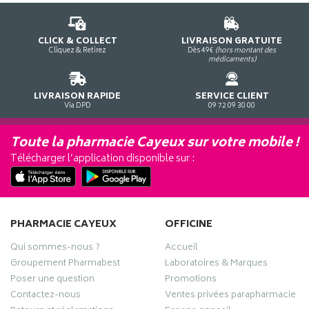
CLICK & COLLECT
LIVRAISON GRATUITE
Cliquez & Retirez
Dès 49€
(hors montant des
médicaments)
LIVRAISON RAPIDE
SERVICE CLIENT
Via DPD
09 72 09 30 00
Toute la pharmacie Cayeux sur votre mobile !
Télécharger l’application disponible sur :
PHARMACIE CAYEUX
OFFICINE
Qui sommes-nous ?
Accueil
Groupement Pharmabest
Laboratoires & Marques
Poser une question
Promotions
Contactez-nous
Ventes privées parapharmacie