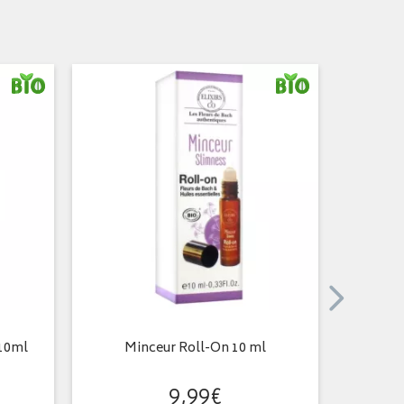
 10ml
Minceur Roll-On 10 ml
Som
9
,
99
€