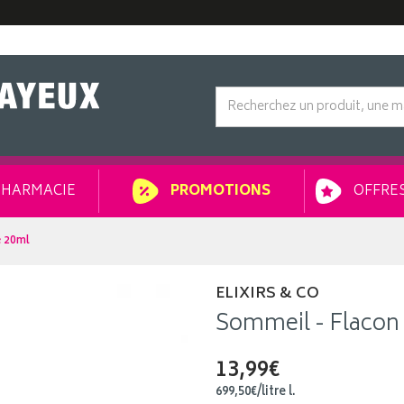
HARMACIE
OFFRES
PROMOTIONS
e 20ml
ELIXIRS & CO
Sommeil - Flacon
13,99€
699
,
50
€
/
litre
l.