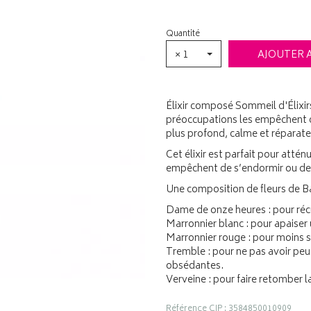
Quantité
× 1
AJOUTER 
Élixir composé Sommeil d'Élixi
préoccupations les empêchent d
plus profond, calme et réparate
Cet élixir est parfait pour atté
empêchent de s’endormir ou de
Une composition de fleurs de B
Dame de onze heures : pour récu
Marronnier blanc : pour apaiser
Marronnier rouge : pour moins s'
Tremble : pour ne pas avoir peur 
obsédantes.
Verveine : pour faire retomber 
Référence CIP : 3584850010909