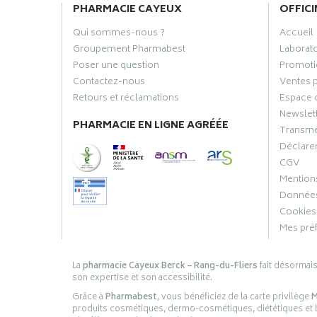
PHARMACIE CAYEUX
OFFICI
Qui sommes-nous ?
Accueil
Groupement Pharmabest
Laborat
Poser une question
Promoti
Contactez-nous
Ventes 
Retours et réclamations
Espace 
Newslet
PHARMACIE EN LIGNE AGRÉÉE
Transme
Déclarer
CGV
Mentions
Données
Cookies
Mes pré
La
pharmacie Cayeux Berck – Rang-du-Fliers
fait désormai
son expertise et son accessibilité.
Grâce à
Pharmabest
, vous bénéficiez de la carte privilège
M
produits cosmétiques, dermo-cosmétiques, diététiques et bi