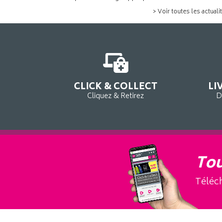
> Voir toutes les actuali
CLICK & COLLECT
LI
Cliquez & Retirez
D
Tou
Téléch