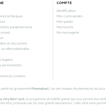
NE
COMPTE
Identification
oires & Marques
Mes commandes
ons
Mon panier
privées parapharmacie
Mes favoris
conseil
Ma messagerie
ter
ttre un document
 un effet indésirable
 légales
 personnelles
férences Cookies
s partie du groupement
Pharmabest
, l’un des réseaux de pharmacies les plus
y Very Best Card
, un programme de fidélité gratuit qui vous permet d’accéd
en-être, proposés par les plus grands laboratoires. Cette carte vous permet