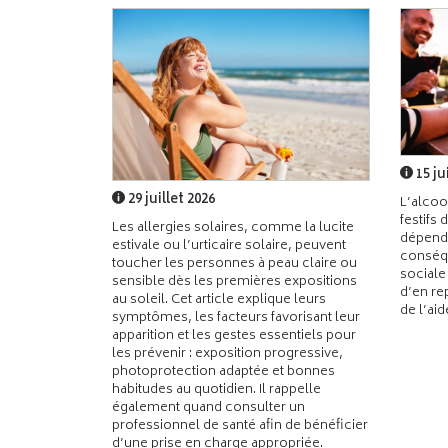
15 ju
29 juillet 2026
L’alcoo
festifs 
Les allergies solaires, comme la lucite
dépend
estivale ou l’urticaire solaire, peuvent
conséqu
toucher les personnes à peau claire ou
sociale
sensible dès les premières expositions
d’en re
au soleil. Cet article explique leurs
de l’ai
symptômes, les facteurs favorisant leur
apparition et les gestes essentiels pour
les prévenir : exposition progressive,
photoprotection adaptée et bonnes
habitudes au quotidien. Il rappelle
également quand consulter un
professionnel de santé afin de bénéficier
d’une prise en charge appropriée.