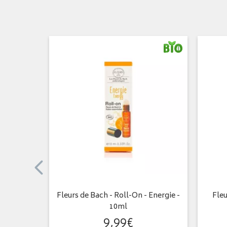
ux Tristes
Fleurs de Bach - Roll-On - Energie -
Fleu
10ml
9
,
99
€