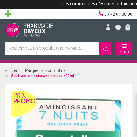
Les commandes d'Homéopathie peuvent pr
09 72 09 30 00
MENU
Accueil
Marque
Somatoline
Gel frais amincissant 7 nuits 400ml
PRIX
PROMO