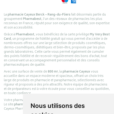
La
pharmacie Cayeux Berck – Rang-du-Fliers
fait désormais partie du
groupement
Pharmabest
, l’un des réseaux de pharmacies les plus
reconnus en France, réputé pour son exigence de qualité, son expertise
et son accessibilité.
Grâce à
Pharmabest
, vous bénéficiez de la carte privilège
My Very Best
Card
, un programme de fidélité gratuit qui vous permet d’accéder à de
nombreuses offres sur une large sélection de produits cosmétiques,
dermo-cosmétiques, diététiques et bien-être, proposés par les plus
grands laboratoires. Cette carte vous permet également de cumuler
des points fidélité et de recevoir régulièrement des bons d’achat, tout
en conservant un accompagnement personnalisé et des conseils
pharmaceutiques de qualité.
Avec une surface de vente de
800 m²
, la
pharmacie Cayeux
vous
accueille dans un espace moderne et spacieux, offrant un choix très
large de produits en pharmacie et parapharmacie, sélectionnés avec
rigueur et proposés à des prix attractifs. Notre équipe de pharmaciens
et de préparateurs est à votre écoute pour vous conseiller au quotidien,
en toute confiance.
Votre pharmacie en ligne :
pharmacie-cayeux.fr
Le site
pharmacie-cayeux.fr
est le prolongement digital de la pharmacie
Nous utilisons des
Cayeux Pharmabest Berck-sur-Mer – Rang-du-Fliers.