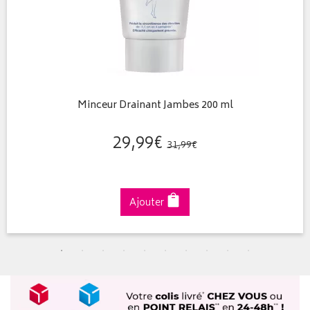
Minceur Drainant Jambes 200 ml
29
,
99
€
31
,
99
€
Ajouter