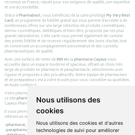
reconnus en France, réputé pour son exigence de qualité, son expertise
et son accessibilité.
Grâce à
Pharmabest
, vous bénéficiez de la carte privilège
My Very Best
Card
, un programme de fidélité gratuit qui vous permet d’accéder à de
nombreuses offres sur une large sélection de produits cosmétiques,
dermo-cosmétiques, diététiques et bien-être, proposés par les plus
grands laboratoires. Cette carte vous permet également de cumuler
des points fidélité et de recevoir régulièrement des bons d’achat, tout
en conservant un accompagnement personnalisé et des conseils
pharmaceutiques de qualité.
Avec une surface de vente de
800 m²
, la
pharmacie Cayeux
vous
accueille dans un espace moderne et spacieux, offrant un choix très
large de produits en pharmacie et parapharmacie, sélectionnés avec
rigueur et proposés à des prix attractifs. Notre équipe de pharmaciens
et de préparateurs est à votre écoute pour vous conseiller au quotidien,
en toute confiance.
Votre pharmacie en ligne :
pharmacie-cayeux.fr
Le site
pharmacie-cayeux.fr
est le prolongement digital de la pharmacie
Nous utilisons des
Cayeux Pharmabest Berck-sur-Mer – Rang-du-Fliers.
cookies
Il vous permet de réaliser vos achats en ligne parmi des milliers de
références en :
Nous utilisons des cookies et d'autres
-pharmacie,
-parapharmacie,
technologies de suivi pour améliorer