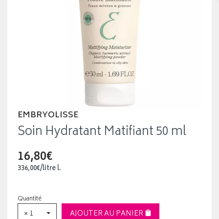
EMBRYOLISSE
Soin Hydratant Matifiant 50 ml
16,80€
336
,
00
€
/
litre
l.
Quantité
× 1
AJOUTER AU PANIER