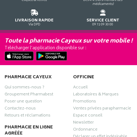
Cliquez & Retirez
Dès 49€
(hors montant des
médicaments)
LIVRAISON RAPIDE
SERVICE CLIENT
Via DPD
09 72 09 30 00
Toute la pharmacie Cayeux sur votre mobile !
Télécharger l’application disponible sur :
PHARMACIE CAYEUX
OFFICINE
Qui sommes-nous ?
Accueil
Groupement Pharmabest
Laboratoires & Marques
Poser une question
Promotions
Contactez-nous
Ventes privées parapharmacie
Retours et réclamations
Espace conseil
Newsletter
PHARMACIE EN LIGNE
Ordonnance
AGRÉÉE
Déclarer un effet indésirable