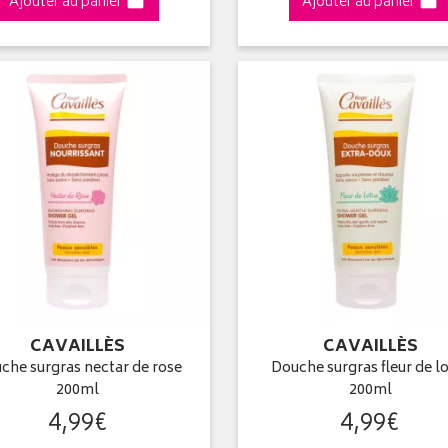
Ajouter au panier
Ajouter au panier
CAVAILLÈS
CAVAILLÈS
che surgras nectar de rose
Douche surgras fleur de l
200ml
200ml
4
,
99
€
4
,
99
€