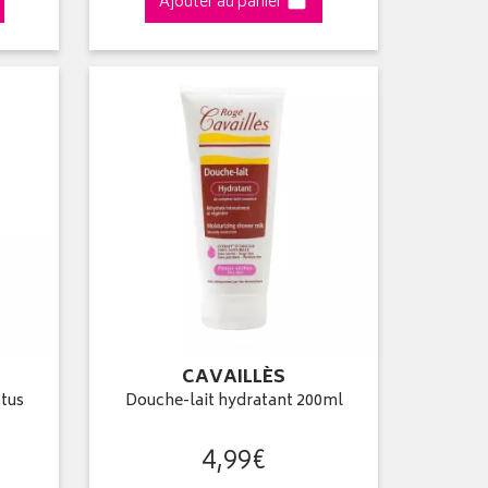
Ajouter au panier
CAVAILLÈS
otus
Douche-lait hydratant 200ml
4
,
99
€