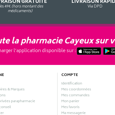
VRAISON GRATUITE
LIVRAISON RAPI
ès 49€
(hors montant des
Via DPD
médicaments)
te la pharmacie Cayeux sur v
arger l’application disponible sur :
NE
COMPTE
Identification
oires & Marques
Mes coordonnées
ons
Mes commandes
privées parapharmacie
Mon panier
conseil
Mes favoris
ter
Ma messagerie