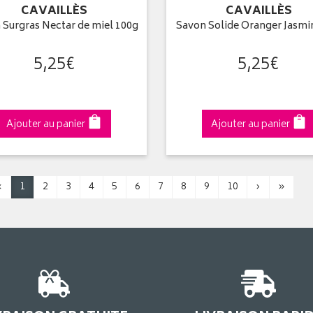
CAVAILLÈS
CAVAILLÈS
 Surgras Nectar de miel 100g
Savon Solide Oranger Jasmi
5
,
25
€
5
,
25
€
Ajouter au panier
Ajouter au panier
‹
1
2
3
4
5
6
7
8
9
10
›
»