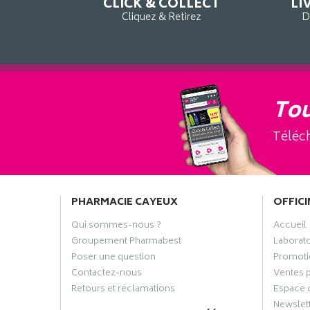
CLICK & COLLECT
LI
Cliquez & Retirez
D
Tou
Téléch
PHARMACIE CAYEUX
OFFICI
Qui sommes-nous ?
Accueil
Groupement Pharmabest
Laborat
Poser une question
Promoti
Contactez-nous
Ventes 
Retours et réclamations
Espace 
Newslet