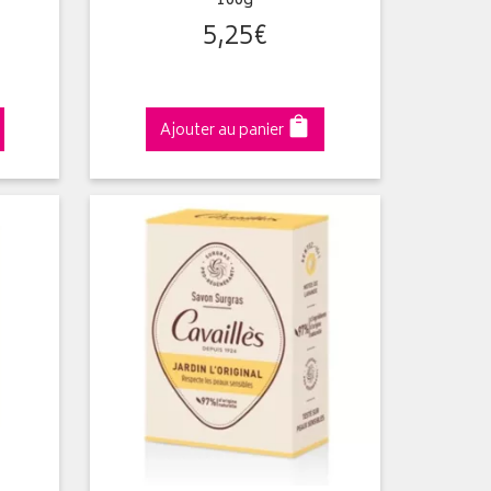
100g
5
,
25
€
Ajouter au panier