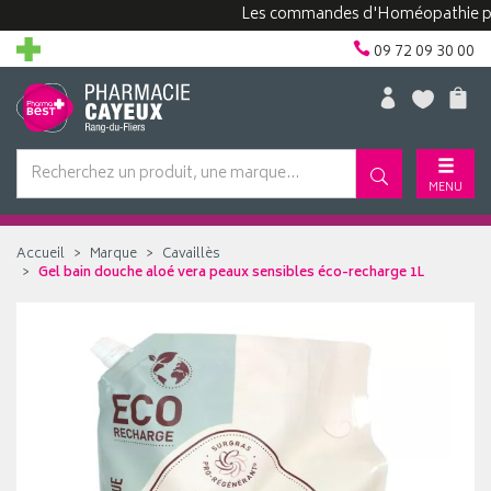
Les commandes d'Homéopathie peuvent
09 72 09 30 00
MENU
Accueil
Marque
Cavaillès
Gel bain douche aloé vera peaux sensibles éco-recharge 1L