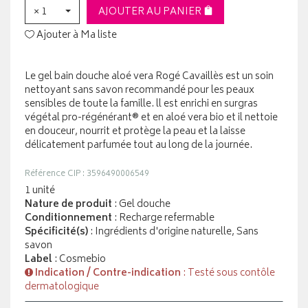
× 1
AJOUTER AU PANIER
Ajouter à Ma liste
Le gel bain douche aloé vera Rogé Cavaillès est un soin
nettoyant sans savon recommandé pour les peaux
sensibles de toute la famille. ll est enrichi en surgras
végétal pro-régénérant® et en aloé vera bio et il nettoie
en douceur, nourrit et protège la peau et la laisse
délicatement parfumée tout au long de la journée.
Référence CIP : 3596490006549
1 unité
Nature de produit
: Gel douche
Conditionnement
: Recharge refermable
Spécificité(s)
: Ingrédients d'origine naturelle, Sans
savon
Label
: Cosmebio
Indication / Contre-indication
: Testé sous contôle
dermatologique