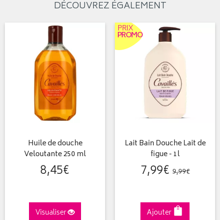
DÉCOUVREZ ÉGALEMENT
PRIX
PROMO
Huile de douche
Lait Bain Douche Lait de
Veloutante 250 ml
figue - 1l
8
,
45
€
7
,
99
€
9
,
99
€
Visualiser
Ajouter