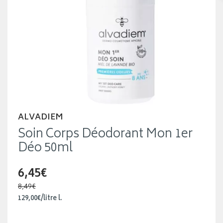
ALVADIEM
Soin Corps Déodorant Mon 1er
Déo 50ml
6,45€
8,49€
129
,
00
€
/
litre
l.