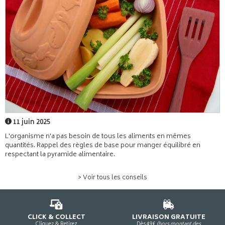
11 juin 2025
L'organisme n'a pas besoin de tous les aliments en mêmes
quantités. Rappel des règles de base pour manger équilibré en
respectant la pyramide alimentaire.
> Voir tous les conseils
CLICK & COLLECT
LIVRAISON GRATUITE
Cliquez & Retirez
Dès 49€
(hors montant des