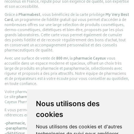
reconnus en France, réputé pour son exigence de qualité, son expertise
et son accessibilité.
Grâce à
Pharmabest
, vous bénéficiez de la carte privilège
My Very Best
Card
, un programme de fidélité gratuit qui vous permet d’accéder à de
nombreuses offres sur une large sélection de produits cosmétiques,
dermo-cosmétiques, diététiques et bien-être, proposés par les plus
grands laboratoires. Cette carte vous permet également de cumuler
des points fidélité et de recevoir régulièrement des bons d’achat, tout
en conservant un accompagnement personnalisé et des conseils
pharmaceutiques de qualité.
Avec une surface de vente de
800 m²
, la
pharmacie Cayeux
vous
accueille dans un espace moderne et spacieux, offrant un choix très
large de produits en pharmacie et parapharmacie, sélectionnés avec
rigueur et proposés à des prix attractifs. Notre équipe de pharmaciens
et de préparateurs est à votre écoute pour vous conseiller au quotidien,
en toute confiance.
Votre pharmacie en ligne :
pharmacie-cayeux.fr
Le site
pharmacie-cayeux.fr
est le prolongement digital de la pharmacie
Cayeux Pharmabest Berck-sur-Mer – Rang-du-Fliers.
Nous utilisons des
Il vous permet de réaliser vos achats en ligne parmi des milliers de
cookies
références en :
-pharmacie,
Nous utilisons des cookies et d'autres
-parapharmacie,
-diététique,
technologies de suivi pour améliorer