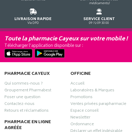
médicaments)
LIVRAISON RAPIDE
SERVICE CLIENT
Via DPD
09 72 09 30 00
Toute la pharmacie Cayeux sur votre mobile !
Télécharger l’application disponible sur :
PHARMACIE CAYEUX
OFFICINE
Qui sommes-nous ?
Accueil
Groupement Pharmabest
Laboratoires & Marques
Poser une question
Promotions
Contactez-nous
Ventes privées parapharmacie
Retours et réclamations
Espace conseil
Newsletter
PHARMACIE EN LIGNE
Ordonnance
AGRÉÉE
Déclarer un effet indésirable