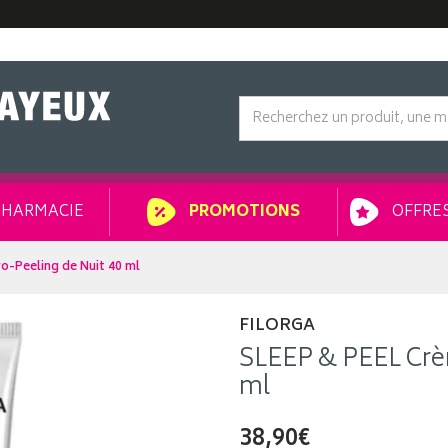
HARMACIE
OFFRES
PROMOTIONS
o-Peeling de Nuit 40 ml
FILORGA
SLEEP & PEEL Crè
ml
38,90€