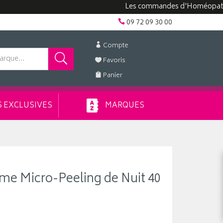
Les commandes d'Homéopathie peuve
09 72 09 30 00
Compte
Favoris
Panier
 EXCLUSIVES
MARQUES
me Micro-Peeling de Nuit 40