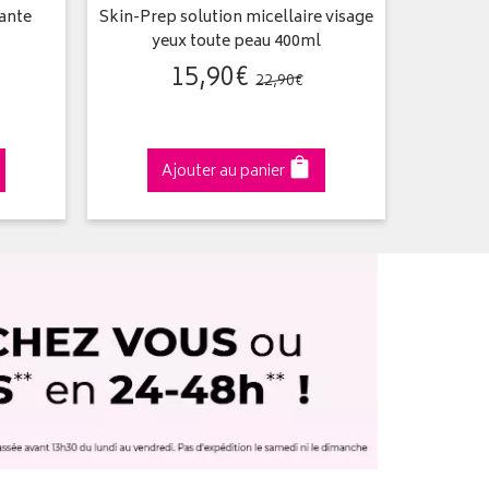
ante
Skin-Prep solution micellaire visage
Skin-
yeux toute peau 400ml
enzyma
15
,
90
€
22
,
90
€
Ajouter au panier
A