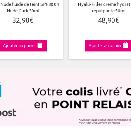
Nude fluide de teint SPF30 04
Hyalu-Filler creme hydrat
Nude Dark 30ml
repulpante 50ml
32
,
90
€
48
,
90
€
Ajouter au panier
Ajouter au panier