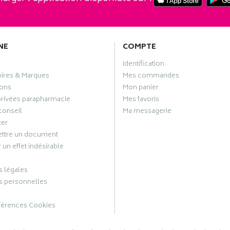
NE
COMPTE
Identification
oires & Marques
Mes commandes
ons
Mon panier
privées parapharmacie
Mes favoris
conseil
Ma messagerie
ter
ttre un document
 un effet indésirable
 légales
 personnelles
férences Cookies