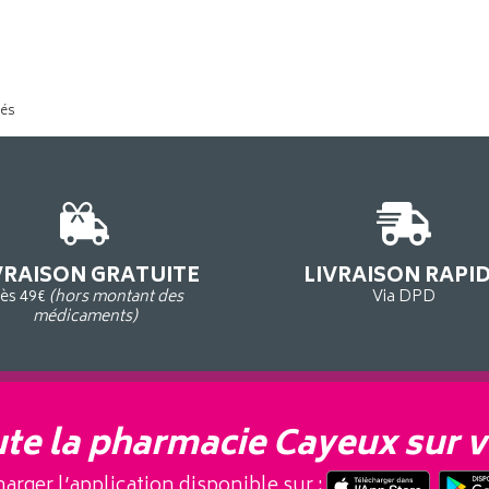
tés
VRAISON GRATUITE
LIVRAISON RAPI
ès 49€
(hors montant des
Via DPD
médicaments)
te la pharmacie Cayeux sur v
arger l’application disponible sur :