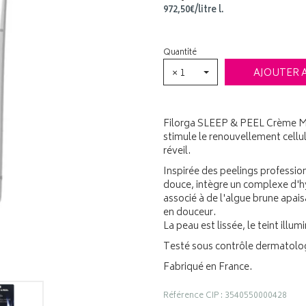
972
,
50
€
/
litre
l.
Quantité
× 1
AJOUTER 
Filorga SLEEP & PEEL Crème Mic
stimule le renouvellement cellul
réveil.
Inspirée des peelings profession
douce, intègre un complexe d'
associé à de l'algue brune apai
en douceur.
La peau est lissée, le teint illum
Testé sous contrôle dermatolo
Fabriqué en France.
Référence CIP : 3540550000428