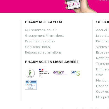
PHARMACIE CAYEUX
OFFICI
Qui sommes-nous ?
Accueil
Groupement Pharmabest
Laborat
Poser une question
Promoti
Contactez-nous
Ventes 
Retours et réclamations
Espace 
Newslet
PHARMACIE EN LIGNE AGRÉÉE
Transme
Déclarer
CGV
Mentions
Données
Cookies
Mes pré