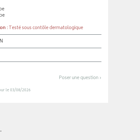
be
ube
ion
: Testé sous contôle dermatologique
ON
Poser une question ›
jour le 03/08/2026
.