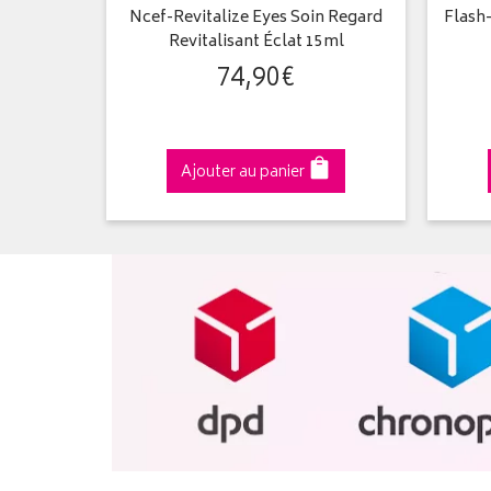
trition
Ncef-Revitalize Eyes Soin Regard
Flash-
Revitalisant Éclat 15ml
74
,
90
€
Ajouter au panier