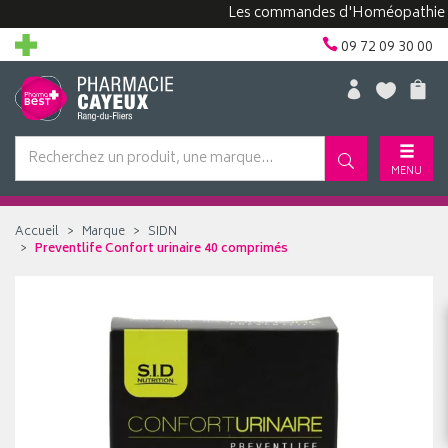
Les commandes d'Homéopathie peuven
09 72 09 30 00
MENU
Accueil
Marque
SIDN
Preventlife Confort urinaire 40 comprimés