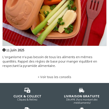
11 juin 2025
L'organisme n'a pas besoin de tous les aliments en mêmes
quantités. Rappel des règles de base pour manger équilibré en
respectant la pyramide alimentaire.
> Voir tous les conseils
CLICK & COLLECT
LIVRAISON GRATUITE
Cliquez & Retirez
Dès 49€
(hors montant des
médicaments)