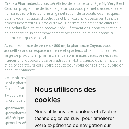
Grâce à
Pharmabest
, vous bénéficiez de la carte privilège
My Very Best
Card
, un programme de fidélité gratuit qui vous permet d’accéder à de
nombreuses offres sur une large sélection de produits cosmétiques,
dermo-cosmétiques, diététiques et bien-être, proposés par les plus
grands laboratoires. Cette carte vous permet également de cumuler
des points fidélité et de recevoir régulièrement des bons d’achat, tout
en conservant un accompagnement personnalisé et des conseils
pharmaceutiques de qualité.
Avec une surface de vente de
800 m²
, la
pharmacie Cayeux
vous
accueille dans un espace moderne et spacieux, offrant un choix très
large de produits en pharmacie et parapharmacie, sélectionnés avec
rigueur et proposés à des prix attractifs. Notre équipe de pharmaciens
et de préparateurs est à votre écoute pour vous conseiller au quotidien,
en toute confiance.
Votre pharmacie en ligne :
pharmacie-cayeux.fr
Le site
pharmacie-cayeux.fr
est le prolongement digital de la pharmacie
Cayeux Pharmabest Berck-sur-Mer – Rang-du-Fliers.
Nous utilisons des
Il vous permet de réaliser vos achats en ligne parmi des milliers de
cookies
références en :
-pharmacie,
Nous utilisons des cookies et d'autres
-parapharmacie,
-diététique,
technologies de suivi pour améliorer
-produits vétérinaires.
votre expérience de navigation sur