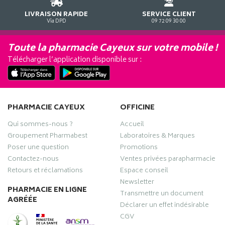
LIVRAISON RAPIDE
SERVICE CLIENT
Via DPD
09 72 09 30 00
Toute la pharmacie Cayeux sur votre mobile !
Télécharger l’application disponible sur :
PHARMACIE CAYEUX
OFFICINE
Qui sommes-nous ?
Accueil
Groupement Pharmabest
Laboratoires & Marques
Poser une question
Promotions
Contactez-nous
Ventes privées parapharmacie
Retours et réclamations
Espace conseil
Newsletter
PHARMACIE EN LIGNE
Transmettre un document
AGRÉÉE
Déclarer un effet indésirable
CGV